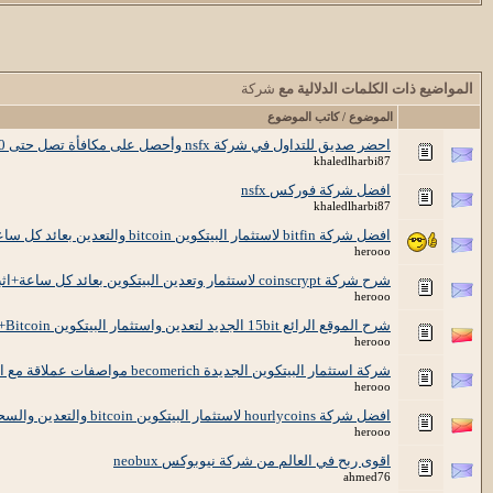
المواضيع ذات الكلمات الدلالية مع
شركة
الموضوع / كاتب الموضوع
احضر صديق للتداول في شركة nsfx وأحصل على مكافأة تصل حتى 500$ لكل حساب تداول جديد
khaledlharbi87
افضل شركة فوركس nsfx
khaledlharbi87
افضل شركة bitfin لاستثمار البيتكوين bitcoin والتعدين بعائد كل ساعة
herooo
شرح شركة coinscrypt لاستثمار وتعدين البيتكوين بعائد كل ساعة+اثبات دفع
herooo
شرح الموقع الرائع 15bit الجديد لتعدين واستثمار البيتكوين Bitcoin+اثبات دفع
herooo
شركة استثمار البيتكوين الجديدة becomerich مواصفات عملاقة مع الشرح
herooo
افضل شركة hourlycoins لاستثمار البيتكوين bitcoin والتعدين والسحب الفوري كل ساعة
herooo
اقوى ربح في العالم من شركة نيوبوكس neobux
ahmed76