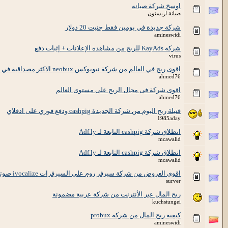
اوسخ شركة صيانه
صيانة اريستون
شركة جديدة في يومين فقط جنيت 20 دولار
amineswidi
شركة KayAds للربح من مشاهدة الإعلانات + إثبات دفع
virus
اقوى ربح في العالم من شركة نيوبوكس neobux الاكثر مصداقية في العالم
ahmed76
اقوى شركة فى مجال الربح على مستوى العالم
ahmed76
قنبلة ربح اليوم من شركة الجديدة cashpig ودفع فوري على ادفلاي
1985aday
انطلاق شركة cashpig التابعة لـ Adf.ly
mcawalid
انطلاق شركة cashpig التابعة لـ Adf.ly
mcawalid
اقوى العروض من شركة سيرفر روم على السيرفرات ivocalize صوتية والدردشات والمواقع
surver
ربح المال عبر الأنترنت من شركة عربية مضمونة
kuchstungei
كيفية ربح المال من شركة probux
amineswidi