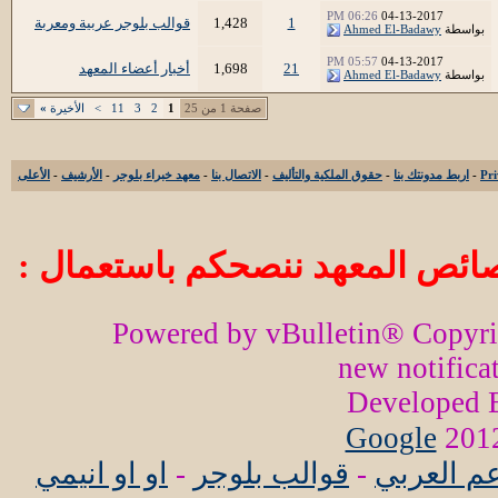
06:26 PM
04-13-2017
1
1,428
قوالب بلوجر عربية ومعربة
بواسطة
Ahmed El-Badawy
05:57 PM
04-13-2017
21
1,698
أخبار أعضاء المعهد
بواسطة
Ahmed El-Badawy
صفحة 1 من 25
1
2
3
11
>
الأخيرة
»
-
اربط مدونتك بنا
-
حقوق الملكية والتأليف
-
الاتصال بنا
-
معهد خبراء بلوجر
-
الأرشيف
-
الأعلى
ائص المعهد ننصحكم باستعمال :
Powered by vBulletin® Copyr
new notifica
Developed
Google
عم العربي
-
قوالب بلوجر
-
او او انيمي