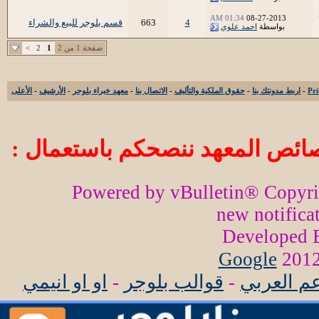
01:34 AM
08-27-2013
4
663
قسم بلوجر للبيع والشراء
بواسطة
احمد علوي
صفحة 1 من 2
1
2
>
-
اربط مدونتك بنا
-
حقوق الملكية والتأليف
-
الاتصال بنا
-
معهد خبراء بلوجر
-
الأرشيف
-
الأعلى
ائص المعهد ننصحكم باستعمال :
Powered by vBulletin® Copyr
new notifica
Developed
Google
عم العربي
-
قوالب بلوجر
-
او او انيمي