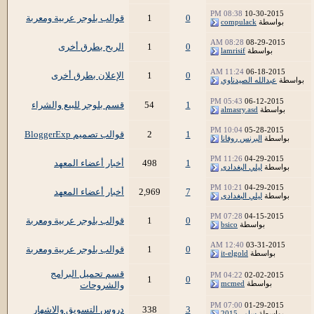
08:38 PM
10-30-2015
0
1
قوالب بلوجر عربية ومعربة
بواسطة
compulack
08:28 AM
08-29-2015
0
1
الربح بطرق أخرى
بواسطة
lamrisif
11:24 AM
06-18-2015
0
1
الإعلان بطرق أخرى
بواسطة
عبدالله الصيدناوي
05:43 PM
06-12-2015
1
54
قسم بلوجر للبيع والشراء
بواسطة
almasry.asd
10:04 PM
05-28-2015
1
2
قوالب تصميم BloggerExp
بواسطة
البرنس روفانا
11:26 PM
04-29-2015
1
498
أخبار أعضاء المعهد
بواسطة
ليلي البغدادى
10:21 PM
04-29-2015
7
2,969
أخبار أعضاء المعهد
بواسطة
ليلي البغدادى
07:28 PM
04-15-2015
0
1
قوالب بلوجر عربية ومعربة
بواسطة
bsico
12:40 AM
03-31-2015
0
1
قوالب بلوجر عربية ومعربة
بواسطة
it-elgold
قسم تحميل البرامج
04:22 PM
02-02-2015
1
0
بواسطة
mcmed
والشروحات
07:00 PM
01-29-2015
3
338
دروس التسويق والاشهار
بواسطة
سامي2015