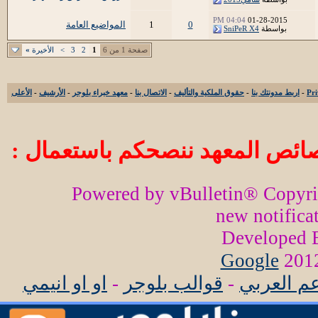
04:04 PM
01-28-2015
0
1
المواضيع العامة
بواسطة
SniPeR X4
صفحة 1 من 6
1
2
3
>
الأخيرة
»
-
اربط مدونتك بنا
-
حقوق الملكية والتأليف
-
الاتصال بنا
-
معهد خبراء بلوجر
-
الأرشيف
-
الأعلى
ائص المعهد ننصحكم باستعمال :
Powered by vBulletin® Copyr
new notifica
Developed
Google
عم العربي
-
قوالب بلوجر
-
او او انيمي