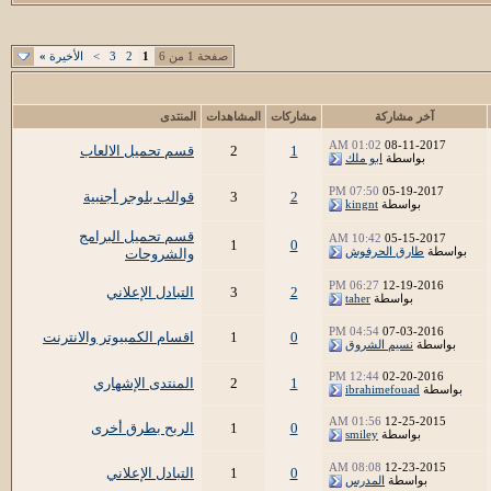
صفحة 1 من 6
1
2
3
>
الأخيرة
»
آخر مشاركة
مشاركات
المشاهدات
المنتدى
01:02 AM
08-11-2017
1
2
قسم تحميل الالعاب
بواسطة
ابو ملك
07:50 PM
05-19-2017
2
3
قوالب بلوجر أجنبية
بواسطة
kingnt
قسم تحميل البرامج
10:42 AM
05-15-2017
1
0
بواسطة
طارق الحرفوش
والشروحات
06:27 PM
12-19-2016
2
3
التبادل الإعلاني
بواسطة
taher
04:54 PM
07-03-2016
0
1
اقسام الكمبيوتر والانترنت
بواسطة
نسيم الشروق
12:44 PM
02-20-2016
1
2
المنتدى الإشهاري
بواسطة
ibrahimefouad
01:56 AM
12-25-2015
0
1
الربح بطرق أخرى
بواسطة
smiley
08:08 AM
12-23-2015
0
1
التبادل الإعلاني
بواسطة
المدرس