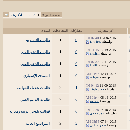
صفحة 1 من 9
1
2
3
>
الأخيرة
»
آخر مشاركة
مشاركات
المشاهدات
المنتدى
07:40 PM
10-08-2016
0
1
طلبات التصاميم
بواسطة
iptv free
11:15 PM
05-19-2016
0
1
طلبات الدعم الفني
بواسطة
djsalim
07:37 PM
05-11-2016
0
1
طلبات الدعم الفني
بواسطة
bndib
04:35 AM
12-01-2015
0
1
المنتدى الإشهاري
بواسطة
colega
04:12 PM
11-09-2015
1
2
طلبات تعديل القوالب
بواسطة
جديد بلوقر
01:44 AM
08-16-2015
6
7
طلبات الدعم الفني
بواسطة
romoz
12:28 PM
07-16-2015
0
1
قوالب بلوجر عربية ومعربة
بواسطة
احمد مجدي
05:55 AM
07-04-2015
2
3
المواضيع العامة
بواسطة
سحر م على