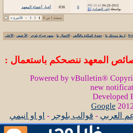
10:42 PM
04-29-2015
6
836
أخبار أعضاء المعهد
بواسطة
ليلي البغدادى
صفحة 1 من 9
1
2
3
>
الأخيرة
»
-
اربط مدونتك بنا
-
حقوق الملكية والتأليف
-
الاتصال بنا
-
معهد خبراء بلوجر
-
الأرشيف
-
الأعلى
ائص المعهد ننصحكم باستعمال :
Powered by vBulletin® Copyr
new notifica
Developed
Google
عم العربي
-
قوالب بلوجر
-
او او انيمي