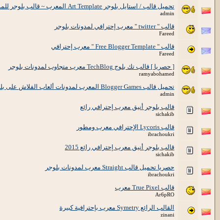
تحميل قالب / استايل بلوجر Art Template المعرب ~ قالب بلوجر للمدونات الشخصية
admin
قالب " twitter " معرب إحترافي لمدونات بلوجر
Fareed
قالب " Free Blogger Template " معرب إحترافي
Fareed
[ حصريا ] قالب تك بلوج TechBlog معرب متجاوب لمدونات بلوجر
ramyabohamed
تحميل قالب Blogger Games المعرب لمدونات ألعاب الفلاش على بلوجر
admin
قالب بلوجر أنيق معرب إحترافي رائع
sichakib
قالب Lycoris الإحترافي معرب ومطور
ibrachoukri
قالب بلوجر أنيق معرب إحترافي رائع 2015
sichakib
حصريا تحميل قالب Straight معرب لمدونات بلوجر
ibrachoukri
قالب True Pixel معرب
Ar6pRO
القالب الرائع Symetry معرب بإحترافية كبيرة
zinani