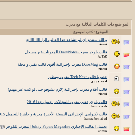
المواضيع ذات الكلمات الدلالية مع
معرب
الموضوع / كاتب الموضوع
و الله ستندم إن لم تشاهد هذا القالب الرااااااااااائع
zinani
قالب بلوجر معرب DiaryNotes للمدونات غير مسجل
AvTaR
قالب DuosMag معرب بإحترافية أقوى قالب تقني و مجلة
zinani
حصريا قالب Tech Next معرب ومطور
احمد مجدي
قالب أفلام معرب بإحترافية (لازم تشوفو حتى لو كنت غير مهتم)
zinani
قالب بلوجر تقني معرب للمجالات | جميل جدا 2016
hamza web
قالب تكنوليبي الإحترافي النسخة الأخيرة معربة و جاهزة للتحميل 2015
hamza ben abed
تحميل القالب الإخباري Johny Papers Magazine المعرب للبلوجر
‏
(
admin