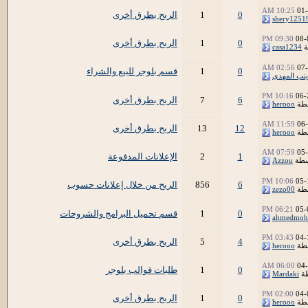
10:25 AM
01
0
1
الربح بطرق أخرى
shery1251
09:30 PM
08-
0
1
الربح بطرق أخرى
ة
casa1234
02:56 AM
07
0
1
قسم بلوجر للبيع والشراء
ينب المهدى
10:16 PM
06-
6
7
الربح بطرق أخرى
طة
herooo
11:59 AM
06
12
13
الربح بطرق أخرى
طة
herooo
07:59 AM
05
1
2
الإعلانات المدفوعة
سطة
Azzou
10:06 PM
05-
6
856
الربح من خلال إعلانات حسوب
طة
zezo00
06:21 PM
05-
0
1
قسم تحميل البرامج والشروحات
ahmedmoh
03:43 PM
04-
4
5
الربح بطرق أخرى
طة
herooo
06:00 AM
04
0
1
طلبات قوالب بلوجر
طة
Mardaki
02:00 PM
04-
0
1
الربح بطرق أخرى
طة
herooo