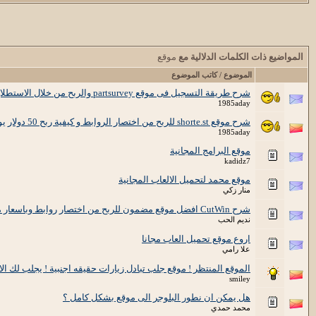
المواضيع ذات الكلمات الدلالية مع
موقع
الموضوع / كاتب الموضوع
شرح طريقة التسجيل فى موقع partsurvey والربح من خلال الاستطلاع بالصور
1985aday
شرح موقع shorte.st للربح من اختصار الروابط و كيفية ربح 50 دولار يوميا بسهولة المصدر:
1985aday
موقع البرامج المجانية
kadidz7
موقع محمد لتحميل الالعاب المجانية
منار زكي
شرح CutWin افضل موقع مضمون للربح من اختصار روابط وباسعار مرتفعه للدول العربية Read m
نديم الحب
اروع موقع تحميل العاب مجانا
علا رامي
الموقع المنتظر ! موقع جلب تبادل زيارات حقيقه اجنبية ! يجلب لك ال
smiley
هل يمكن ان نطور البلوجر الى موقع بشكل كامل ؟
محمد حمدي