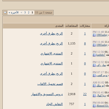
صفحة 1 من 11
1
2
3
>
الأخيرة
»
ركة
مشاركات
المشاهدات
المنتدى
11:48 PM
11-
1
2
الربح بطرق أخرى
1985aday
11:46 PM
11-
8
1,135
الربح بطرق أخرى
1985aday
12:56 PM
06-
1
2
المنتدى الإشهاري
طة
kadidz7
12:32 PM
12-
0
1
المنتدى الإشهاري
طة
منار زكي
07:17 PM
11-
0
1
الربح بطرق أخرى
نديم الحب
01:02 AM
08
1
2
قسم تحميل الالعاب
طة
ابو ملك
01:41 PM
06-
22
2,918
دروس التسويق والاشهار
طة
دنيا كمال
09:00 PM
04-
1
757
النقاش الجاد
Ahmed El