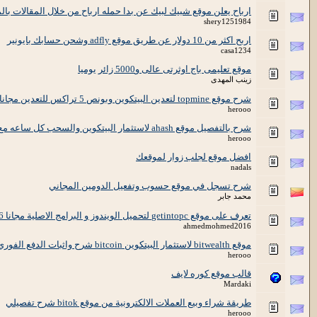
ارباح يعلن موقع شبيك لبيك عن بدا حمله ارباح من خلال المقالات بال
shery1251984
اربح اكثر من 10 دولار عن طريق موقع adfly وشحن حسابك بايونير
casa1234
موقع تعليمى باج اوثرتى عالى و5000 زائر يوميا
زينب المهدى
شرح موقع topmine لتعدين البيتكوين وبونص 5 تراكس للتعدين مجانا
herooo
شرح بالتفصيل موقع ahash لاستثمار البيتكوين والسحب كل ساعه مع اثبات الدفع
herooo
افضل موقع لجلب زوار لموقعك
nadals
شرح تسجل في موقع حسوب وتفعيل الدومين المجاني
محمد جابر
تعرف على موقع getintopc لتحميل الويندوز و البرامج الاصلية مجانا 2016
ahmedmohmed2016
موقع bitwealth لاستثمار البيتكوين bitcoin شرح واثبات الدفع الفوري
herooo
قالب موقع كوره لايف
Mardaki
طريقة شراء وبيع العملات الالكترونية من موقع bitok شرح تفصيلي
herooo