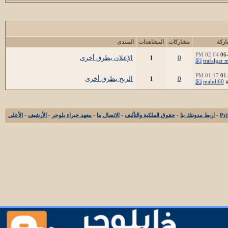
اركة
مشاركات
المشاهدات
المنتدى
02:04 PM
06
0
1
الإعلان بطرق أخرى
trafalgar 
01:17 PM
01
0
1
الربح بطرق أخرى
ة
mahdi60
-
اربط مدونتك بنا
-
حقوق الملكية والتأليف
-
الاتصال بنا
-
معهد خبراء بلوجر
-
الأرشيف
-
الأعلى