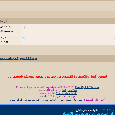
آخر مش
-08-2016
بواسطة
men
-20-2015
بواسط
سياسة الخصوصية - Privacy-Policy
لتصفح أفضل وللاستفادة القصوى من خصائص المعهد ننصحكم باستعمال :
Powered by vBulletin® Copyright ©2000 - 2026
Dov By EGYNT.Co
new notification by
9adq_ala7sas
Developed By
Marco Mamdouh
معهد خبراء بلوجر - 2012
Google
أعلن على المعهد :
اتصل بنا
-
منتدي كنوز
-
الدعم العربي
-
قوالب بلوجر
-
او او انيمي
12:17 AM
- بتوقيت جرينتش
ي اتفاق تجاري أو تعاوني بين الأعضاء