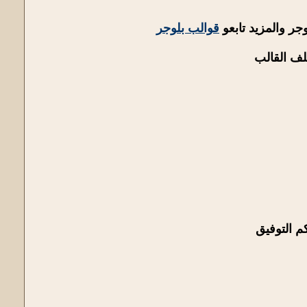
قوالب بلوجر
لف القالب
م التوفيق