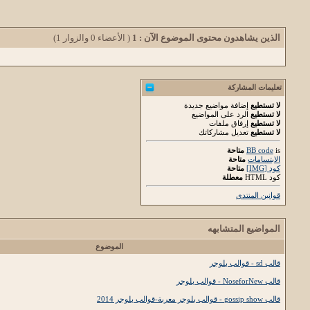
الذين يشاهدون محتوى الموضوع الآن : 1
( الأعضاء 0 والزوار 1)
تعليمات المشاركة
لا تستطيع
إضافة مواضيع جديدة
لا تستطيع
الرد على المواضيع
لا تستطيع
إرفاق ملفات
لا تستطيع
تعديل مشاركاتك
is
BB code
متاحة
الابتسامات
متاحة
كود [IMG]
متاحة
كود HTML
معطلة
قوانين المنتدى
المواضيع المتشابهه
الموضوع
قالب sd - قوالب بلوجر
قالب NoseforNew - قوالب بلوجر
قالب gossip show - قوالب بلوجر معربة-قوالب بلوجر 2014