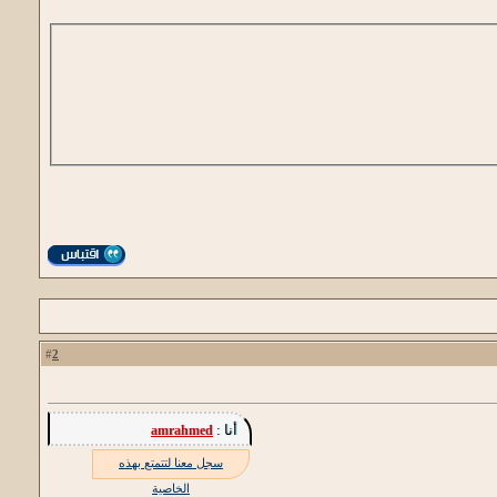
2
#
أنا :
amrahmed
سجل معنا لتتمتع بهذه
الخاصية