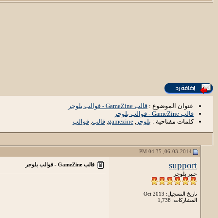
عنوان الموضوع :
قالب GameZine - قوالب بلوجر
قالب GameZine - قوالب بلوجر
كلمات مفتاحية :
بلوجر
,
gamezine
,
قالب
,
قوالب
06-03-2014, 04:35 PM
support
قالب GameZine - قوالب بلوجر
خبير بلوجر
تاريخ التسجيل: Oct 2013
المشاركات: 1,738