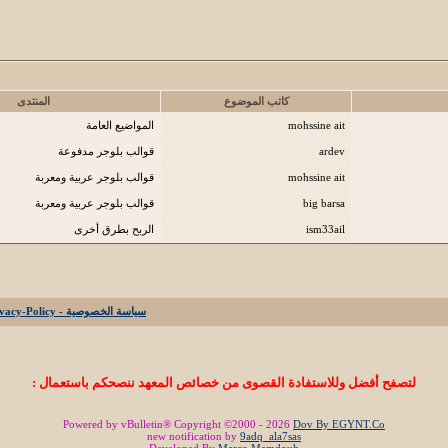
كاتب الموضوع
المنتدى
mohssine ait
المواضيع العامة
ardev
قوالب بلوجر مدفوعة
mohssine ait
قوالب بلوجر عربية ومعربة
big barsa
قوالب بلوجر عربية ومعربة
ism33ail
الربح بطرق أخرى
سياسة الخصوصية - Privacy-Policy
لتصفح أفضل وللاستفادة القصوى من خصائص المعهد ننصحكم باستعمال :
Powered by vBulletin® Copyright ©2000 - 2026
Dov By EGYNT.Co
new notification by
9adq_ala7sas
Developed By
Marco Mamdouh