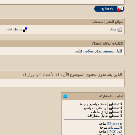
مواقع النشر (المفضلة)
del.icio.us
Digg
الكلمات الدلالية (Tags)
الاول
,
تصميمه
,
دولار
,
سيكون
,
قالب
الذين يشاهدون محتوى الموضوع الآن : 1
( الأعضاء 0 والزوار 1)
تعليمات المشاركة
لا تستطيع
إضافة مواضيع جديدة
لا تستطيع
الرد على المواضيع
لا تستطيع
إرفاق ملفات
لا تستطيع
تعديل مشاركاتك
is
BB code
متاحة
الابتسامات
متاحة
كود [IMG]
متاحة