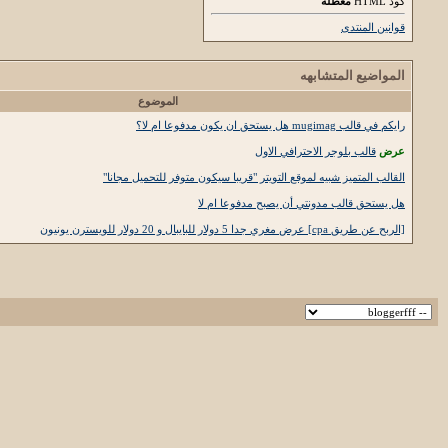
كود HTML
معطلة
قوانين المنتدى
المواضيع المتشابهه
الموضوع
رايكم في قالب mugimag هل يستحق ان يكون مدفوعا ام لا؟
عرض
قالب بلوجر الاحترافي الاول
القالب المتميز شبيه لموقع التويتر "قريبا سيكون متوفر للتحميل مجانا"
هل يستحق قالب مدونتي أن يصبح مدفوعا ام لا
[الربح عن طريق cpa] عرض مغري جدا 5 دولار للبايبال و 20 دولار للويسترن يونيون