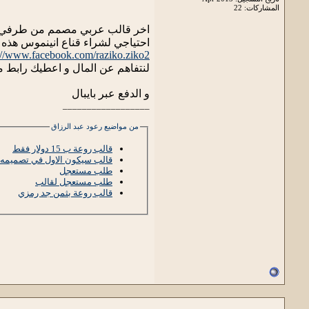
المشاركات: 22
احتياجي لشراء قناع انينموس هذه ا
://www.facebook.com/raziko.ziko2
لنتفاهم عن المال و اعطيك رابط مب
و الدفع عبر بايبال
__________________
من مواضيع رعود عبد الرزاق
قالب روعة ب 15 دولار فقط
قالب سيكون الاول في تصميمه ب 2 دولار رغم انه لا يستحق الثمن و احتياج
طلب مستعجل
طلب مستعجل لقالب
قالب روعة بثمن جد رمزي