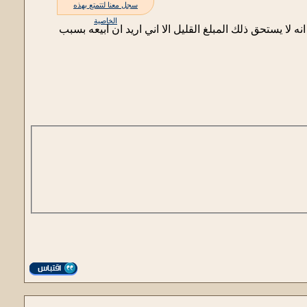
سجل معنا لتتمتع بهذه
الخاصية
ي انا رعود عبد الرزاق لن تندموا على اقتناءه سوف ابيعه ب 2 دولار رغم انه لا يستحق ذلك المبلغ القليل الا اني اريد ان ابيعه بسبب