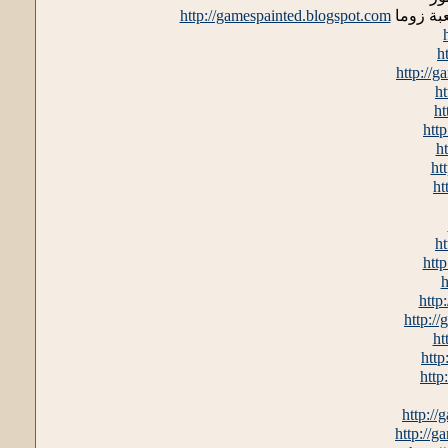
بة زوما
http://gamespainted.blogspot.com
h
http://
h
ht
htt
h
ht
ht
h
htt
h
http
http:/
ht
http
http
http:/
http://g