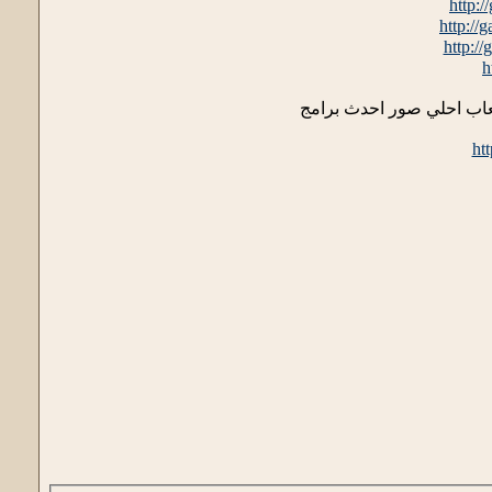
http:
http://
http:/
h
لعاب احلي صور احدث برامج
ht