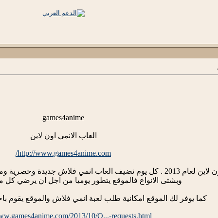
games4anime
العاب الانمي اون لاين
http://www.games4anime.com/
اكبر وافضل موقع العاب انمي اون لاين لعام 2013 . كل يوم نضيف العاب انم
وبشتى الانواع فالموقع يتطور يوميا من اجل ان يرضي كل م
كما يوفر لك الموقع امكانية طلب لعبة انمي فلاش والموقع يقوم باح
www.games4anime.com/2013/10/O...-requests.html