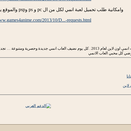
وامكانية طلب تحميل لعبة انمي لكل من ال pc و ps وpsp والموقع يقوم باحضارها في الحال :
www.games4anime.com/2013/10/D...-requests.html
يرضي كل محبي العاب الانمي
نا