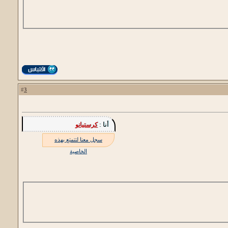
3
#
أنا :
كرستيانو
سجل معنا لتتمتع بهذه
الخاصية