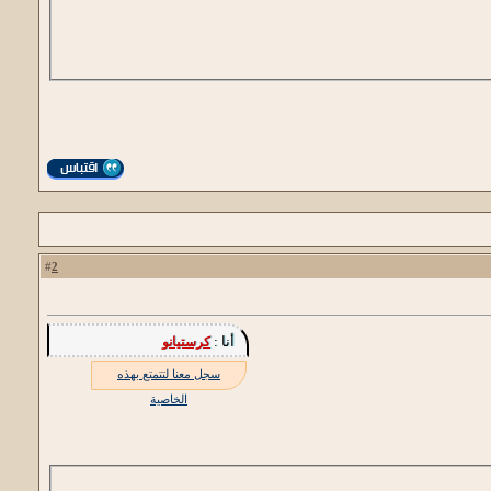
2
#
أنا :
كرستيانو
سجل معنا لتتمتع بهذه
الخاصية