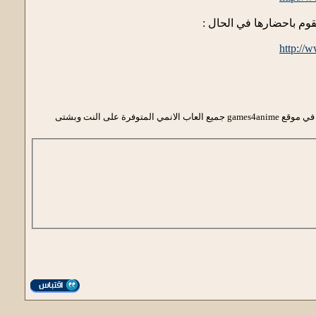
http://
Games4anime هو اكبر وافضل موقع العاب انمي اون لاين لعام 2013 . كل يوم نضيف العاب انمي جديدة وحصرية ومتنوعة … تجد في موقع games4anime جميع العاب الانمي المتوفرة على النت وبشتى