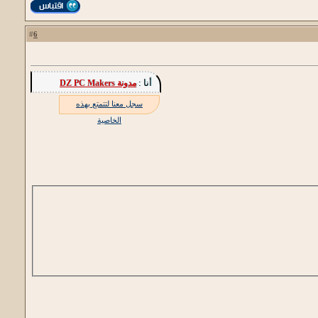
6
#
أنا :
مدونة DZ PC Makers
سجل معنا لتتمتع بهذه
الخاصية