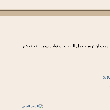
 يجب ان تربح و لآجل الربح يجب تواجد دومين خخخخخخ