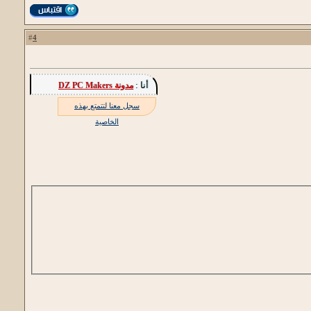
4
#
أنا :
مدونة DZ PC Makers
سجل معنا لتتمتع بهذه
الخاصية