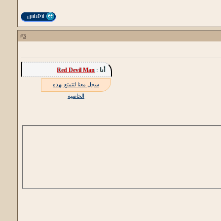
3
#
أنا :
Red Devil Man
سجل معنا لتتمتع بهذه
الخاصية