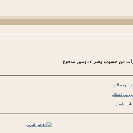
لارات من حسوب وشراء دومين مدفوع
 لوجه الله
عي من فضلكم
ات لبلوجر