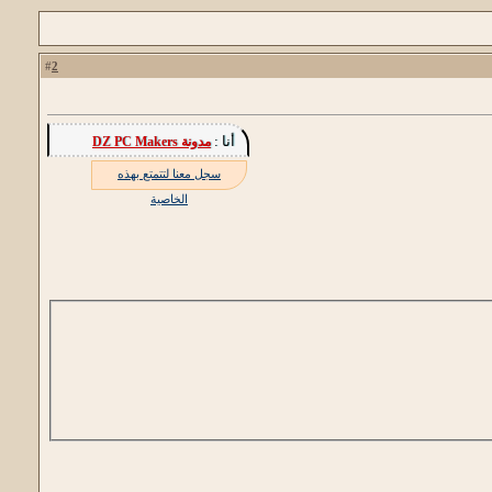
2
#
أنا :
مدونة DZ PC Makers
سجل معنا لتتمتع بهذه
الخاصية