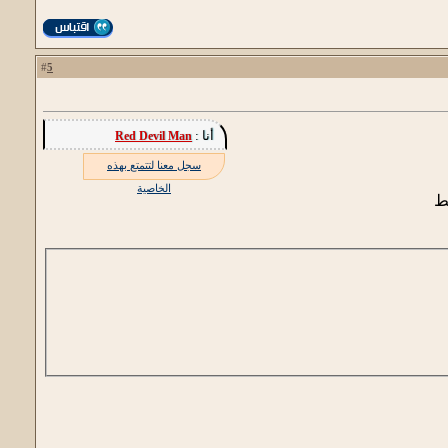
5
#
أنا :
Red Devil Man
سجل معنا لتتمتع بهذه
الخاصية
ط