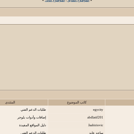
كاتب الموضوع
المنتدى
egycity
طلبات الدعم الفني
abdlatif201
إضافات وأدوات بلوجر
Jaabiriovic
دليل المواقع المفيدة
ساجد عابد
طلبات الدعم الفني