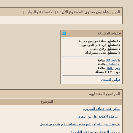
الذين يشاهدون محتوى الموضوع الآن : 1
( الأعضاء 0 والزوار 1)
تعليمات المشاركة
لا تستطيع
إضافة مواضيع جديدة
لا تستطيع
الرد على المواضيع
لا تستطيع
إرفاق ملفات
لا تستطيع
تعديل مشاركاتك
is
BB code
متاحة
الابتسامات
متاحة
كود [IMG]
متاحة
كود HTML
معطلة
قوانين المنتدى
المواضيع المتشابهه
الموضوع
ممكن هذه الاضافة الضرورية
اريد هذه الاضافة..هل من عبقري
طريقة تنصيب البرامج المهمة بعد عملية الفورمات دون تحميل
هل هذه الاضافة موجودة في البلوجر؟!