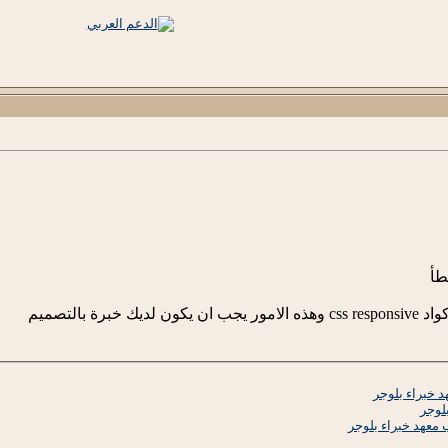
طأ
رة بالتصميم