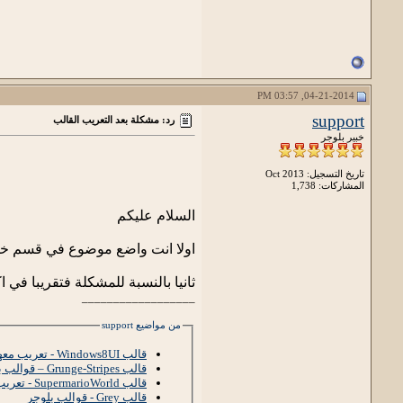
04-21-2014, 03:57 PM
support
رد: مشكلة بعد التعريب القالب
خبير بلوجر
تاريخ التسجيل: Oct 2013
المشاركات: 1,738
السلام عليكم
اولا انت واضع موضوع في قسم خ
ثانيا بالنسبة للمشكلة فتقريبا في اكواد css responsive وهذه الامور يجب ان يكون لديك خب
__________________
من مواضيع support
قالب Windows8UI - تعريب معهد خبراء بلوجر
قالب Grunge-Stripes – قوالب بلوجر
قالب SupermarioWorld - تعريب معهد خبراء بلوجر
قالب Grey - قوالب بلوجر