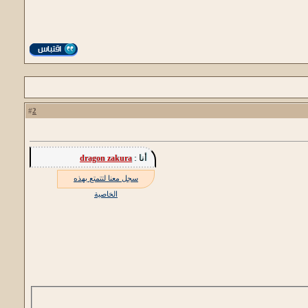
2
#
أنا :
dragon zakura
سجل معنا لتتمتع بهذه
الخاصية