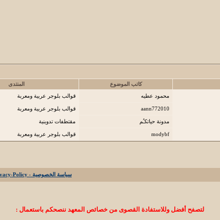
كاتب الموضوع
المنتدى
محمود عطيه
قوالب بلوجر عربية ومعربة
aann772010
قوالب بلوجر عربية ومعربة
مدونة حياتكـُم
مقتطفات تدوينية
modybf
قوالب بلوجر عربية ومعربة
سياسة الخصوصية - Privacy-Policy
لتصفح أفضل وللاستفادة القصوى من خصائص المعهد ننصحكم باستعمال :