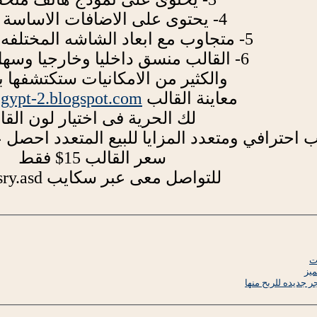
4- يحتوى على الاضافات الاساسة الهامه
5- متجاوب مع ابعاد الشاشه المختلفه للحاسوب
6- القالب منسق داخليا وخارجيا وسهل التعامل
والكثير من الامكانيات ستكتشفها 
معاينة القالب
egypt-2.blogspot.com/
لك الحرية فى اختيار لون القا
ب احترافي ومتعدد المزايا للبيع المتعدد احصل
سعر القالب 15$ فقط
للتواصل معى عبر سكايب almasry.asd
ت
ميز
جديده للربح منها