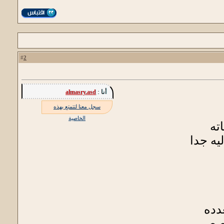
2
#
أنا :
almasry.asd
سجل معنا لتتمتع بهذه
الخاصية
ته
يه جدا