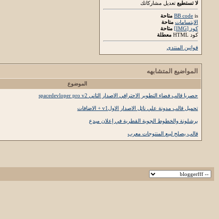
لا تستطيع
تعديل مشاركاتك
is
BB code
متاحة
الابتسامات
متاحة
كود [IMG]
متاحة
كود HTML
معطلة
قوانين المنتدى
المواضيع المتشابهه
الموضوع
حصريا قالب فضاء التطوير الاحترافي الاصدار الثاني spacedevloper pro v2
تحميل قالب مدونة علي نائل الاصدار الاولv1 + الاضافات
برشلونة والخطوط الجوية القطرية في إعلان مبدع
قالب يصلح لبيع المنتوجات معرب