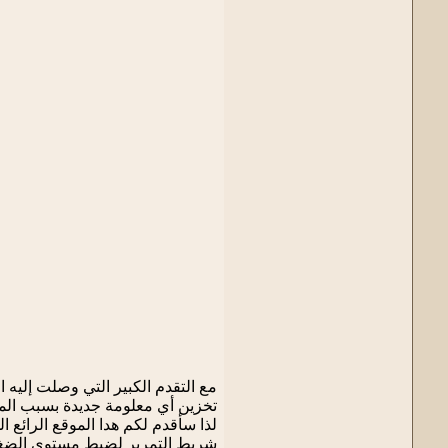
مع التقدم الكبير التي وصلت إليه 
تخزين أي معلومة جديدة بسبب المس
شريط التمرير لضبط مستوى الضغط وmouse / gestures لمقارنة الصور. انقر فوق "حفظ" لتحم