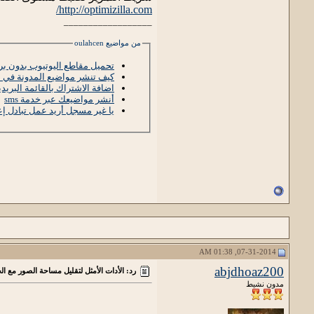
http://optimizilla.com/
__________________
من مواضيع oulahcen
تحميل مقاطع اليوتيوب بدون بر
كيف تنشر مواضيع المدونة في ال
اضافة الاشتراك بالقائمة البري
أنشر مواضيعك عبر خدمة sms
يا غير مسجل أريد عمل تبادل إع
07-31-2014, 01:38 AM
abjdhoaz200
رد: الأدات الأمثل لتقليل مساحة الصور مع ا
مدون نشيط