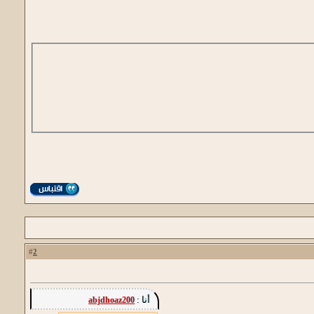
2
#
أنا :
abjdhoaz200