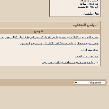
الابتسامات
متاحة
كود [IMG]
متاحة
كود HTML
معطلة
قوانين المنتدى
المواضيع المتشابهه
الموضوع
حصريا اثبات جديد $261 على Payoneer من shorte لاختصار الروابط ( الحل الأمثل لشحن Payon
أفضل موقع لاختصار الروابط Shorte الحل الأمثل للربح السريع و المضمون
حذف هذه الأداة
أريد حدف هذه الأدات
[فيديو] حقيقة محدودية مساحة رفع الصور في بلوجر