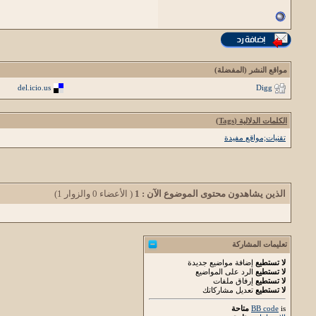
مواقع النشر (المفضلة)
del.icio.us
Digg
الكلمات الدلالية (Tags)
تقنيات;مواقع مفيدة
الذين يشاهدون محتوى الموضوع الآن : 1
( الأعضاء 0 والزوار 1)
تعليمات المشاركة
لا تستطيع
إضافة مواضيع جديدة
لا تستطيع
الرد على المواضيع
لا تستطيع
إرفاق ملفات
لا تستطيع
تعديل مشاركاتك
is
BB code
متاحة