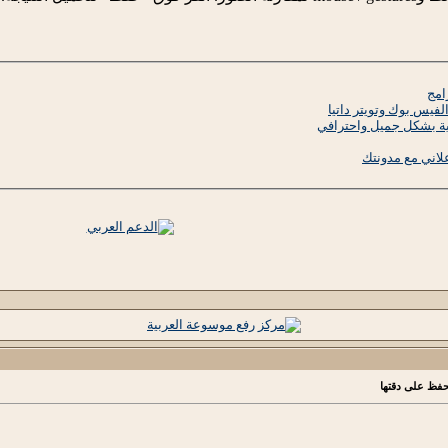
امج
فيس بوك وتويتر داتيا
دية بشكل جميل واحترافي
لاني مع مدونتك
لحفظ على دقتها