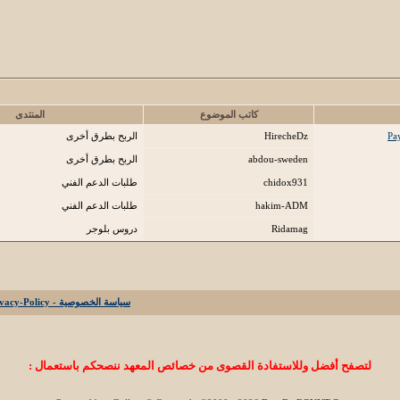
كاتب الموضوع
المنتدى
HirecheDz
الربح بطرق أخرى
abdou-sweden
الربح بطرق أخرى
chidox931
طلبات الدعم الفني
hakim-ADM
طلبات الدعم الفني
Ridamag
دروس بلوجر
سياسة الخصوصية - Privacy-Policy
لتصفح أفضل وللاستفادة القصوى من خصائص المعهد ننصحكم باستعمال :