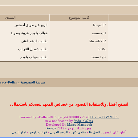
كاتب الموضوع
المنتدى
Ninja007
الربح عن طريق أدسنس
wasimxp1
قوالب بلوجر عربية ومعربة
khaled7753
طلبات الدعم الفني
SiiMo
طلبات تعديل القوالب
moon light
طلبات قوالب بلوجر
سياسة الخصوصية - Privacy-Policy
لتصفح أفضل وللاستفادة القصوى من خصائص المعهد ننصحكم باستعمال :
Powered by vBulletin® Copyright ©2000 - 2026
Dov By EGYNT.Co
new notification by
9adq_ala7sas
Developed By
Marco Mamdouh
معهد خبراء بلوجر - 2012
Google
أعلن على المعهد :
اتصل بنا
-
منتدي كنوز
-
الدعم العربي
-
قوالب بلوجر
-
او او انيمي