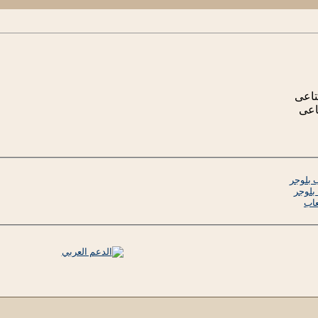
تاعى
اعى
 بلوجر
بلوجر
عاب