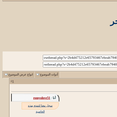
ر
أدوات الموضوع
انواع عرض الموضوع
1
#
أنا :
romyolove51
سجل معنا لتتمتع بهذه
الخاصية