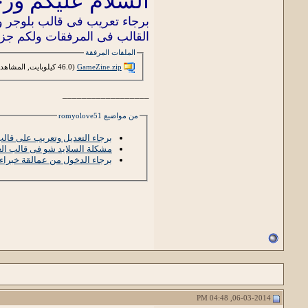
السلام عليكم ورحم
برجاء تعريب فى قالب بلوجر و
القالب فى المرفقات ولكم جز
الملفات المرفقة
GameZine.zip‏
(46.0 كيلوبايت, المشاهدات 2)
__________________
من مواضيع romyolove51
برجاء التعديل وتعريب على قالب
مشكلة السلايد شو فى قالب ال
برجاء الدخول من عمالقة خبراء 
06-03-2014, 04:48 PM