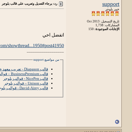
support
رد: برجاء التعديل وتعريب على قالب بلوجر
خبير بلوجر
تاريخ التسجيل: Oct 2013
المشاركات: 1,738
الإجابات الموجودة:
150
اتفضل اخي
com/showthread...1950#post41950
__________________
من مواضيع support
قالب Diapason - تعريب معهد خبراء بلوجر
قالب BusinessPremium – قوالب بلوجر
قالب NicePen - قوالب بلوجر
قالب Unison – قوالب بلوجر
قالب David-Airey - قوالب بلوجر