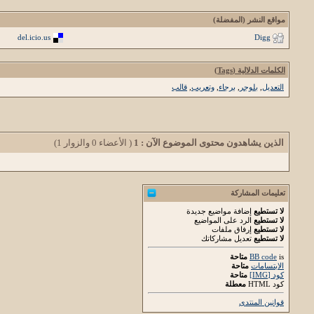
مواقع النشر (المفضلة)
del.icio.us
Digg
الكلمات الدلالية (Tags)
التعديل
,
بلوجر
,
برجاء
,
وتعريب
,
قالب
الذين يشاهدون محتوى الموضوع الآن : 1
( الأعضاء 0 والزوار 1)
تعليمات المشاركة
لا تستطيع
إضافة مواضيع جديدة
لا تستطيع
الرد على المواضيع
لا تستطيع
إرفاق ملفات
لا تستطيع
تعديل مشاركاتك
is
BB code
متاحة
الابتسامات
متاحة
كود [IMG]
متاحة
كود HTML
معطلة
قوانين المنتدى