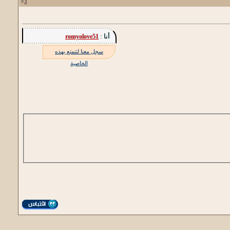
3
#
أنا :
romyolove51
سجل معنا لتتمتع بهذه
الخاصية