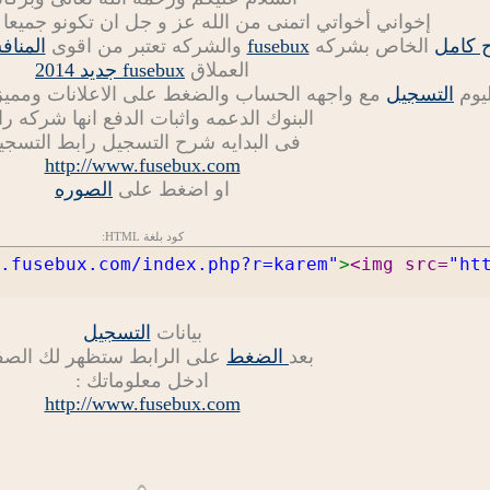
إخواني أخواتي اتمنى من الله عز و جل ان تكونو جميعا
 كامل
الخاص بشركه
fusebux
والشركه تعتبر من اقوى
المناف
العملاق
fusebux جديد 2014
يوم
التسجيل
مع واجهه الحساب والضغط على الاعلانات ومميزا
البنوك الدعمه واثبات الدفع انها شركه را
فى البدايه شرح التسجيل رابط التسجي
http://www.fusebux.com
او اضغط على
الصوره
كود بلغة HTML:
.fusebux.com/index.php?r=karem"
>
<img src=
"ht
بيانات
التسجيل
بعد
الضغط
على الرابط ستظهر لك الص
ادخل معلوماتك :
http://www.fusebux.com