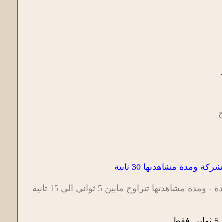
ح
الخضراء بسعر 0.001 و 0.005 وهي اعلانات متجددة من حين لاخر - غير محدودة - ومدة مشاهدتها تتراوح مابين 5 ثواني الى 15 ثانية