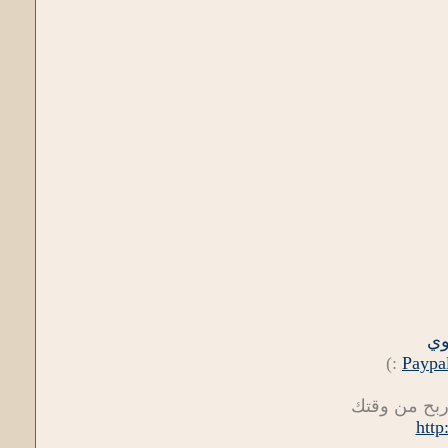
وي
:)
Paypa
ربح من وقتك
http