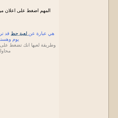
المهم اضغط على اعلان من ا
هي عبارة عن
لعبة حظ
قد تربح من
يوم وهستربح ان شاء الله ولديك 0
محاولة