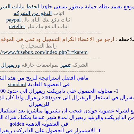
وقع يعتمد نظام حماية متطور يسعى جاهدا
لحفظ بيانات الشر
اثبات
الدفع من الشركه
اثبات دفع بنك الباى بال
paypal
اثبات الدفع بنك نتلر
neteller
----------------------------------------------------------
لاحظه
:
ارجو من الاعضاء الكرام التسجيل ودعمى فى الموقع
رابط التسجيل :)
://www.fusebux.com/index.php?r=karem
--------------------------------------------------------
الشركة
تتميز
بمواصفات خارقة
وريفيرال
-----------------------------------------------------------
ماهي افضل استراتيجة للربح من هذه ال
في العضوية العادية
standard
1- محاولة الحصول على دايريكت ريفيرال الى حدود 100 دايريكت ريفيرال
2- استخدام ارباح الدايركت ريفيرال في
للريفيرال
فع لشراء عضوية جولدن فيجب ان تشتريها مباشرة بعد استكمال 
من الدايريكت والرنتيد ريفيرال لمدة شهر عندها يمكنك شراء الع
في العضوية الذهبية golden
1- الاستمرار في الحصول على الدايركت ريفيرال الى 200