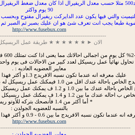
2- مواصلة الاستئجار الى حدود500 مثلا حسب معدل الريفيرال اذا كان معدل 
90 يوم واكثر
لتيميت والتي فيها يكون عدد الدايركت ريفيرال مفتوح وبحسب
وية طبعا يجب انت تعرف شئ هو ان عليك بصبر ثم الصبر ثم الص
http://www.fusebux.com
-----------------------------------------------------------
الان ► ★ ★ ★ ★ ★ ★ طريقة عمل الريسيكل ل
 تحاول نهائياً عمل ريسيكل لعدد كبير من الاحالات فى يوم واحد 
معايير العضويه العاديه : .
عليك معرفه انه عندما تكون نسبه الافريدج 1.3و أكثر فهذا يعنى انك فى حاله ربح
 من 1.0 فيمكنك عمل ريسيكل له بعد اليوم الثالث من عدم الضغط على اعلاناته
1. ف يمكنك عمل ريسيكل له بعد اليوم الرابع من عدم الضغط على اعلاناته
ف يمكنك عمل ريسيكل له بعد اليوم الخامس من عدم الضغط على اعلاناته
* أما أكثر من 1.4 فأنصحك بتركه للأوتو ريسيكل .
بالنسبه للعضويه الجولدن :
 تكون نسبه الافريدج ما بين 0.6 - 0.9 و أكثر فهذا يعنى انك فى حاله ربح حسب التمديد
http://www.fusebux.com
-------------------------------------------------------------------------
معايير العضويه الجولدن :