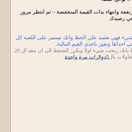
عة وانتهاء بذات القيمة المنخفضة – ثم انتظر مرور
 في رصيدك
 شيء فهي تعتمد علي الحظ وانك تستمر على اللعبه كل
وطريقة لعبها انك تضغط على احد المربعات وتنتظر مرور مدة الاعلان ويخبرك بعد ذلك تلقائيا بانك ربحت شيء اولا وتكرر الضغط الى ان تنفد ال 20
حاولات بال
5دولارات مرة واحدة