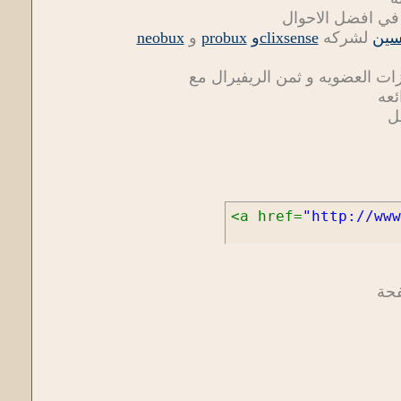
 في افضل الاحوال
سين
لشركه
clixsenseو
probux
و
neobux
ت العضويه و ثمن الريفيرال مع
ئعه
ل
<a href=
"http://www
فحة