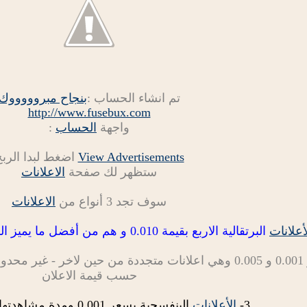
تم انشاء الحساب :
بنجاح مبروووووك
http://www.fusebux.com
واجهة
الحساب
:
View Advertisements
اضغط لبدا الرب
ستظهر لك صفحة
الاعلانات
سوف تجد 3 أنواع من
الاعلانات
أعلانات
البرتقالية الاربع بقيمة 0.010 و هم من أفضل ما يميز الشركة ومدة مشاهدتها 30 ثانية
حسب قيمة الاعلان
3-
الأعلانات
البنفسجية بسعر 0.001 ومدة مشاهدتها 5 ثواني فقط.