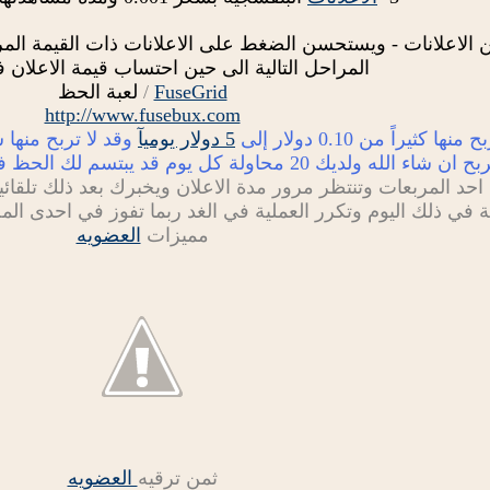
لاعلانات - ويستحسن الضغط على الاعلانات ذات القيمة المرتف
المراحل التالية الى حين احتساب قيمة الاعلان
FuseGrid
/
لعبة الحظ
http://www.fusebux.com
ها كثيراً من 0.10 دولار إلى
5 دولار يوميآ
وقد لا تربح منها
2 محاولة كل يوم قد يبتسم لك الحظ في احداها وتفوز باحدى القيم المالية.
 في ذلك اليوم وتكرر العملية في الغد ربما تفوز في احدى الم
مميزات
العضويه
ثمن ترقيه
العضويه