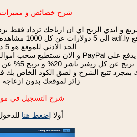
شرح خصائص و مميزات موقع ly
يع و ابدي الربح اي ان ارباحك تزداد فقط بز
اهدة و يحتسب ذلك حسب الدول المشاهدة.
الحد الادني للموقع هو 5 دولارات حد ادني.
يع سحب اموالك على Payoneer والحد الادني 10 دولارات.
تربح عن كل ريفير ناشر 20% و تربح 5% عن كل من يعلن في ADF.ly عن طريقك
 بمجرد تتبع الشرح و لصق الكود الخاص بك ف
زائر لموقعك بدون ازعاجه 
شرح التسجيل في موقع DF.LY
أولا
إضغط هنا
للدخول 