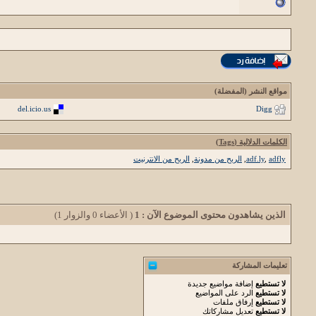
مواقع النشر (المفضلة)
del.icio.us
Digg
الكلمات الدلالية (Tags)
adfly
,
adf.ly
,
الربح من مدونة
,
الربح من الانترنيت
الذين يشاهدون محتوى الموضوع الآن : 1
( الأعضاء 0 والزوار 1)
تعليمات المشاركة
لا تستطيع
إضافة مواضيع جديدة
لا تستطيع
الرد على المواضيع
لا تستطيع
إرفاق ملفات
لا تستطيع
تعديل مشاركاتك