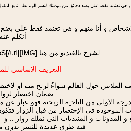
 هي تعتمد فقط على بضع دقائق من موقتك لنشر الروابط ، تابع المقال
خاص و أنا منهم و هي تعتمد فقط على بضع دق
أتكلم عنه
الشرح بالفيديو من هنا [IMG]http://past.is/X5eS[/url] يوميا 5$
التعريف الاساسي للموقع .ly
ضمان اختصار لرواب
نف في الدرجة الاولى من الناحية الربحية فهو عب
ات الموجودة فى الإختصار من قبل الزوار فتك
 المدونات و المنتديات التى تملك زوار .. و 
فيه طرق عديدة للنشر بدون موق