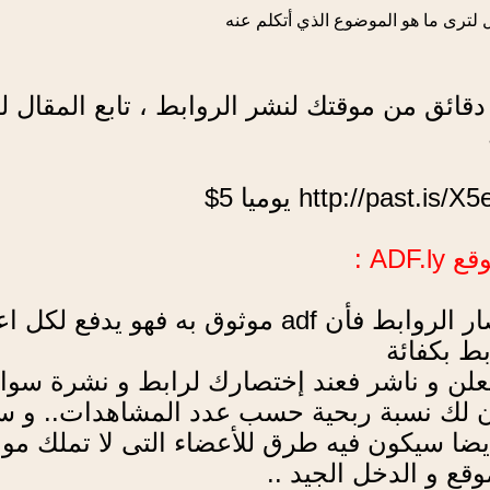
 لترى ما هو الموضوع الذي أتكلم عنه
ائق من موقتك لنشر الروابط ، تابع المقال ل
ADF :
موقع adf انجليزي عالمي يستخدمه الملايين حول العالم سواءٌ لربح منه او لاختص
ط بكفائة
ار عن معلن و ناشر فعند إختصارك لرابط و نشرة 
ون لك نسبة ربحية حسب عدد المشاهدات.. و سي
ايضا سيكون فيه طرق للأعضاء التى لا تملك مو
ع و الدخل الجيد ..