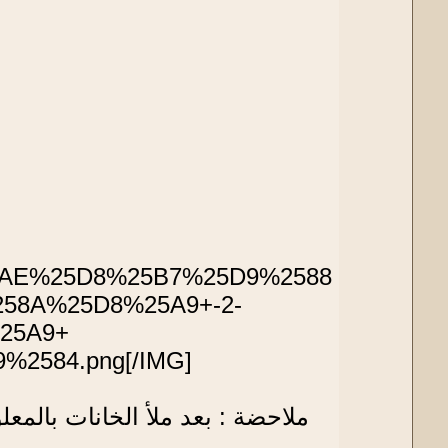
25AE%25D8%25B7%25D9%2588
58A%25D8%25A9+-2-
25A9+
2584.png[/IMG]