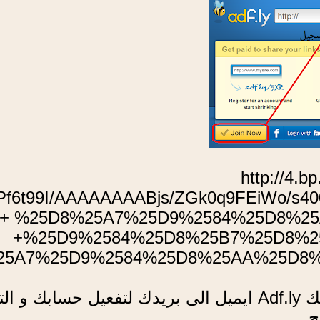
[url]http://
f6t99I/AAAAAAAABjs/ZGk0q9FEiWo/
+ %25D8%25A7%25D9%2584%25D8%25
+%25D9%2584%25D8%25B7%25D8%2
5A7%25D9%2584%25D8%25AA%25D8%2
ملاحضة : بعد ملأ الخانات بالمعلومات المطلوبة و النقر على زر Join سيرسل لك Adf.ly ايمي
ح.