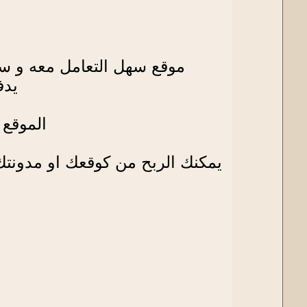
موقع سهل التعامل معه و سر
يدفع adf.ly الى 5 دولارات عن كل 1000 مش
الموقع يدفع على PayPal و الان تستط
يمكنك الربح من كوقعك او مدونتك