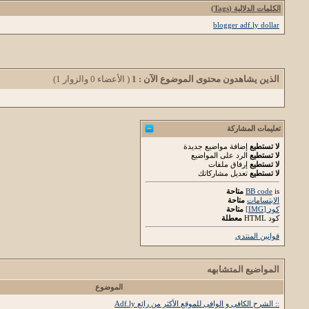
الكلمات الدلالية (Tags)
blogger adf.ly dollar
الذين يشاهدون محتوى الموضوع الآن : 1
( الأعضاء 0 والزوار 1)
تعليمات المشاركة
لا تستطيع
إضافة مواضيع جديدة
لا تستطيع
الرد على المواضيع
لا تستطيع
إرفاق ملفات
لا تستطيع
تعديل مشاركاتك
is
BB code
متاحة
الابتسامات
متاحة
كود [IMG]
متاحة
كود HTML
معطلة
قوانين المنتدى
المواضيع المتشابهه
الموضوع
:: الشرح الكافى و الوافى للموقع الأكثر من رائع Adf.ly