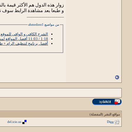
زوار هذه الدول هم الأكثر قيمة بالنسبة لسياسة الموقع .. ف ال 1000 مشاهدة 
و طبعا بعد مشاهدة الرابط سوف نجد
__________________
من مواضيع ahmedzez1
الشرح الكافى و الوافى للموقع الأكثر من رائع Adf.ly و شرح
1:18 / 11:03 أفضل المواقع لمشاهدة وتحميل الأفلام بجودة عاليةhd 2014موقع جميل جد ا
أفضل برنامج لتنظيف الرام + طر
مواقع النشر (المفضلة)
del.icio.us
Digg