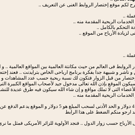
ح لكم موقع إختصار الروابط الغنى عن التعريف ..
اقع إختصار الروابط فى العالم من حيث مكانتة العالمية بين المواقع العالمي
 و ناشر و شبيهة جدا بفكرة برنامج ارباحى الخاص بترايدنت .. فعند إ
لإختصار من قبل الزوار فتكون لك نسبة ربحية حسب عدد المشاهدات و 
كون الموقع بإذن الله تعالى مدخول جيد لأصحاب المواقع الكبيرة التى 
أعضاء التى لا تملك مواقع و إن شاء الله سيكون فيه طرق عديدة للنشر 
الموقع يعطيك على ال 1000 زيارة 4 دولار و الحد الأدنى
زيد ارجو منكم الضغط على هذا الرابط
أرباح حسب زوار الدول .. فنجد الأولوية للزائر الأمريكى فمثل ما نرى 