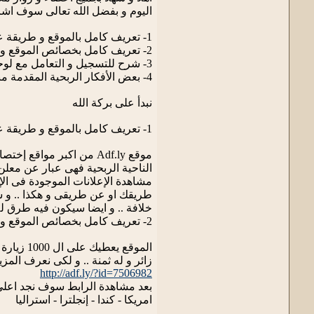
اليوم و بفضل الله تعالى سوف اشر
1- تعريف كامل بالموقع و طريقة عملة ..
2- تعريف كامل بخصائص الموقع و الخدمات الربحية المقدمة منه ..
3- شرح للتسجيل و التعامل مع لوحة التحكم بالكامل ..
4- بعض الأفكار الربحية المقدمة منى لزيادة الأرباح من الموقع ..
نبدأ على بركة الله
1- تعريف كامل بالموقع و طريقة عملة ..
موقع Adf.ly من اكبر مو
الناحية الربحية فهى عبار عن معلن
مشاهدة الإعلانات الموجودة فى ا
طريقك او عن طريقى و هكذا .. و سي
خلافة .. و ايضا سيكون فيه طرق لل
2- تعريف كامل بخصائص الموقع و الخدمات الربحية المقدمة منه ..
زائر و له ثمنة .. و لكى نعرف الم
http://adf.ly/?id=7506982
بعد مشاهدة الرابط سوف نجد اعلى ال
امريكا - كندا - إنجلترا - استراليا