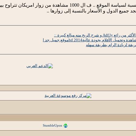
من زوار امريكان تتراوح بين 5.35$ كحد اقصى و 2.79$ كحد اقصى ..
 جميع الدول و الأسعار بالنسبة إلى زوارها ..
 الربح منه مبالغ كبيرة ::
يقة لزيادة الرام بطريقة سهله
StumbleUpon