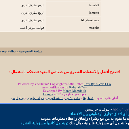
lamrisif
الربح بطرق أخرى
lamrisif
الربح بطرق أخرى
blogfootnews
الربح بطرق أخرى
mr.geka
قوالب بلوجر أجنبية
سياسة الخصوصية - Privacy-Policy
لتصفح أفضل وللاستفادة القصوى من خصائص المعهد ننصحكم باستعمال :
Powered by vBulletin® Copyright ©2000 - 2026
Dov By EGYNT.Co
new notification by
9adq_ala7sas
Developed By
Marco Mamdouh
معهد خبراء بلوجر - 2012
Google
أعلن على المعهد :
اتصل بنا
-
منتدي كنوز
-
الدعم العربي
-
قوالب بلوجر
-
او او انيمي
04:09 AM
- بتوقيت جرينتش
ي اتفاق تجاري أو تعاوني بين الأعضاء
 ما
يقوم به من بيع وشراء وإتفاق و
إ
عطاء معلومات
مدونته
لا نتحمل أي مسؤولية قانونية حيال ذلك
(ويتحمل كاتبها مسؤولية النشر)