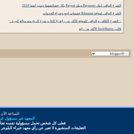
الشرح الوافي لبنك Payoneer وبنك Paypal بكل خصائصهما ومميزاتهما 2014
الشرح الوافي لموقع Khamsat خمسات لبيع وشراء الخدمات
:: الشرح الكافى و الوافى للموقع الأكثر من رائع Adf.ly و شرح الربح منه مبالغ كبيرة ::
قالب TechMatrix الأكثر من رائع
الساعة الآن
المعهد غير مسؤول عن أ
فعلى كل شخص تحمل مس
ؤ
ولية نفسه تجاه
التعليقات المنشورة لا تعبر عن رأي معهد
خبراء البلوجر
و