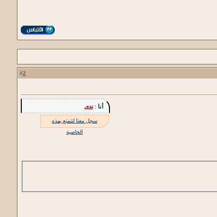
2
#
أنا :
ندى
سجل معنا لتتمتع بهذه
الخاصية