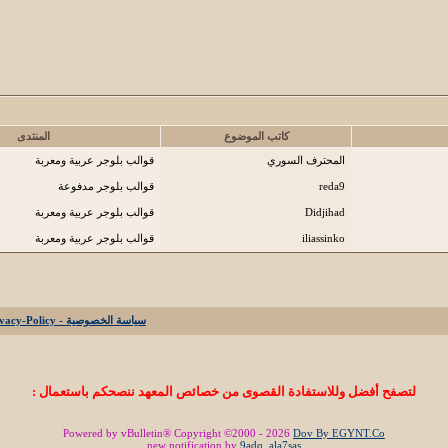
كاتب الموضوع
المنتدى
المحترف السوري
قوالب بلوجر عربية ومعربة
reda9
قوالب بلوجر مدفوعة
Didjihad
قوالب بلوجر عربية ومعربة
iliassinko
قوالب بلوجر عربية ومعربة
سياسة الخصوصية - Privacy-Policy
لتصفح أفضل وللاستفادة القصوى من خصائص المعهد ننصحكم باستعمال :
Powered by vBulletin® Copyright ©2000 - 2026
Dov By EGYNT.Co
new notification by
9adq_ala7sas