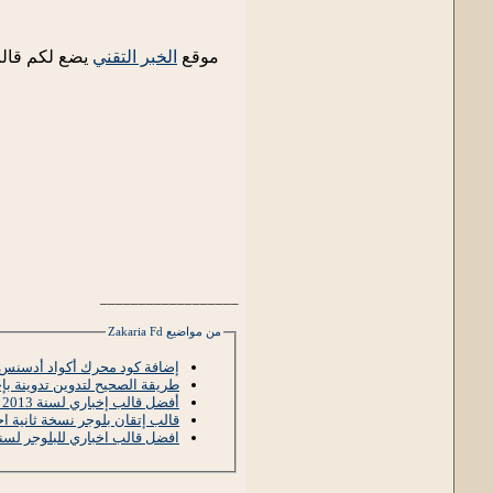
موقع
الخبر التقني
يضع لكم قالب
__________________
من مواضيع Zakaria Fd
إضافة كود محرك أكواد أدسنس ل
طريقة الصحيح لتدوين تدوينة ب
أفضل قالب إخباري لسنة 2013 و 2014
قالب إتقان بلوجر نسخة ثانية ا
افضل قالب اخباري للبلوجر لسنة 14