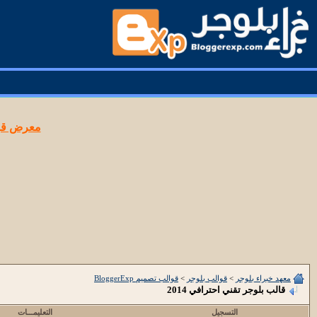
معرض قوا
معهد خبراء بلوجر
>
قوالب بلوجر
>
قوالب تصميم BloggerExp
قالب بلوجر تقني احترافي 2014
التسجيل
التعليمـــات