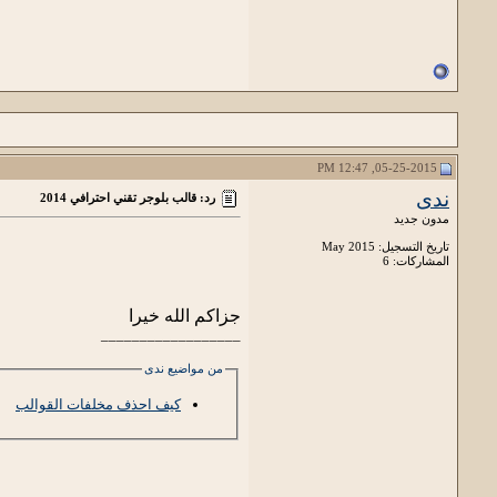
05-25-2015, 12:47 PM
ندى
رد: قالب بلوجر تقني احترافي 2014
مدون جديد
تاريخ التسجيل: May 2015
المشاركات: 6
جزاكم الله خيرا
__________________
من مواضيع ندى
كيف احذف مخلفات القوالب