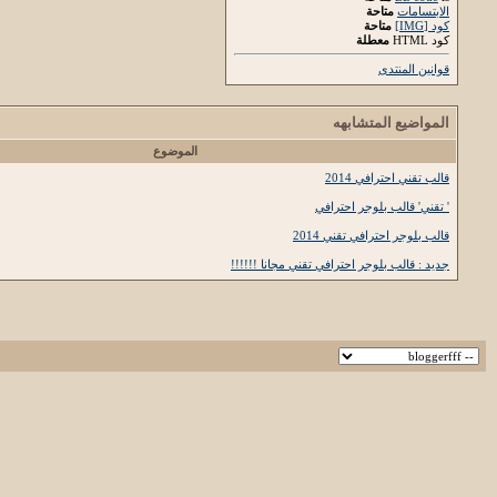
الابتسامات
متاحة
كود [IMG]
متاحة
كود HTML
معطلة
قوانين المنتدى
المواضيع المتشابهه
الموضوع
قالب تقني احترافي 2014
' تقني' قالب بلوجر احترافي
قالب بلوجر احترافي تقني 2014
جديد : قالب بلوجر احترافي تقني مجانا !!!!!!