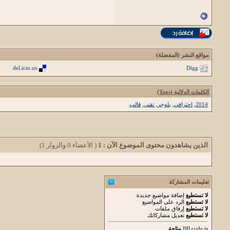
مواقع النشر (المفضلة)
del.icio.us
Digg
الكلمات الدلالية (Tags)
2014
,
احترافي
,
بلوجر
,
تقني
,
قالب
الذين يشاهدون محتوى الموضوع الآن : 1
( الأعضاء 0 والزوار 1)
تعليمات المشاركة
لا تستطيع
إضافة مواضيع جديدة
لا تستطيع
الرد على المواضيع
لا تستطيع
إرفاق ملفات
لا تستطيع
تعديل مشاركاتك
is
BB code
متاحة