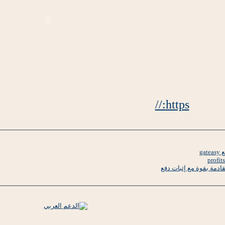
https://
g