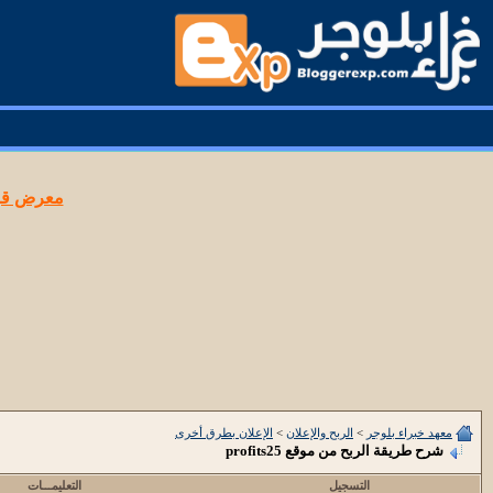
معرض قوا
معهد خبراء بلوجر
>
الربح والإعلان
>
الإعلان بطرق أخرى
شرح طريقة الربح من موقع profits25
التسجيل
التعليمـــات