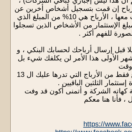
شخاص أخرين (رغم أن هذا ليس إجباري كباقي الشركات) ،
 أرباح إن قمت بتسجيل أشخاص أخرين عن
طريق رابط خاص بك تجده في موقع الشركة حين تقوم بفتح حساب معها ، الأرباح هي 10% من المبلغ الذي
 الذين قمت بدعوتهم بطريقة مباشرة، و 5% من مبلغ الإستثمار من الأشخاص الذين تسجلوا
ا قبل إرسال أرباحك لحسابك البنكي ، و
ا مع الشركة في الأشهر الأولى هذا الأمر لن يكلفك شيء بل
وقت
و حين تصل لـ 13 حصة مع الشركة ، سيمكنك شراء حصة كل أسبوع فقط من الأرباج التي تدرها عليك ال 13
تثمار الثلثين الباقيين .
كهاته الشركة و أتمنى أكون قد وفت
، فأنا هنا معكم
https://www.fa