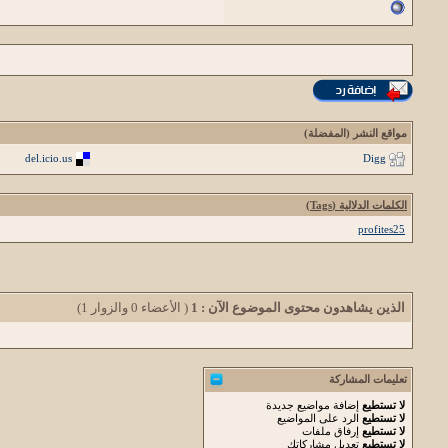
مواقع النشر (المفضلة)
del.icio.us
Digg
الكلمات الدلالية (Tags)
profites25
الذين يشاهدون محتوى الموضوع الآن : 1
( الأعضاء 0 والزوار 1)
تعليمات المشاركة
لا تستطيع
إضافة مواضيع جديدة
لا تستطيع
الرد على المواضيع
لا تستطيع
إرفاق ملفات
لا تستطيع
تعديل مشاركاتك