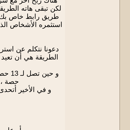
لكن تبقى هاته الطري
دعونا نتكلم عن استر
حصة ، و
و في الأخير أتحد