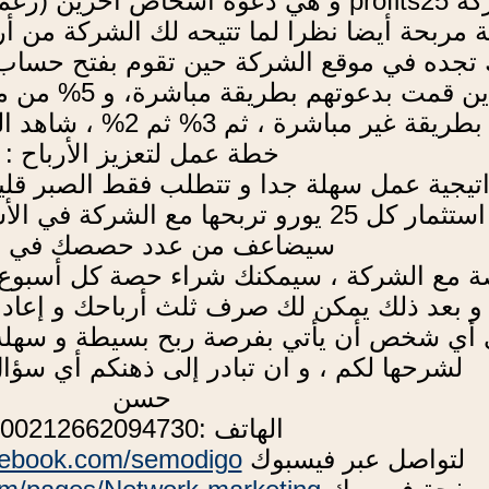
هناك ربح أخر مع شركة profits25 و هي دعوة أ
قة مربحة أيضا نظرا لما تتيحه لك الشركة من
استثمره الأشخاص
بطريقة غير مباشرة ، ثم 3% ثم 2% ، شاهد الصورة للفهم أكثر .
خطة عمل لتعزيز الأرباح :
اتيجية عمل سهلة جدا و تتطلب فقط الصبر قليل
الطريقة هي أن تعيد استثمار كل 25 يورو تربحه
سيضاعف من عدد حصصك في 
 بعد ذلك يمكن لك صرف ثلث أرباحك و إعادة إس
ى أي شخص أن يأتي بفرصة ربح بسيطة و سهلة 
لشرحها لكم ، و ان تبادر إلى ذهنكم أي سؤال 
حسن
الهاتف :00212662094730
لتواصل عبر فيسبوك
cebook.com/semodigo