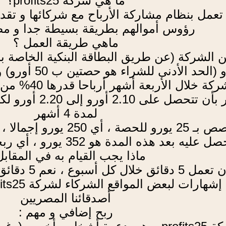
ما هي شركة profits25؟
ي شركة تعمل بنظام مشاركة الأرباح مع شركائها و ت
رؤوس أموالهم بطريقة بسيطة جدا و مضمون
ماهي طريقة العمل ؟
الشركة (عن طريق البطاقة البنكية الخاصة بك
بعد ذلك ستدفع
المدفوع ، و يتم ا
لمدة 4 أشهر
و 352 يورو ، أي ربحت 102 يورو خلال هاته الفترة القصيرة .
ماذا يجب القيام به في المقابل
أصدقائنا المصريين
ربح إضافي و مهم :