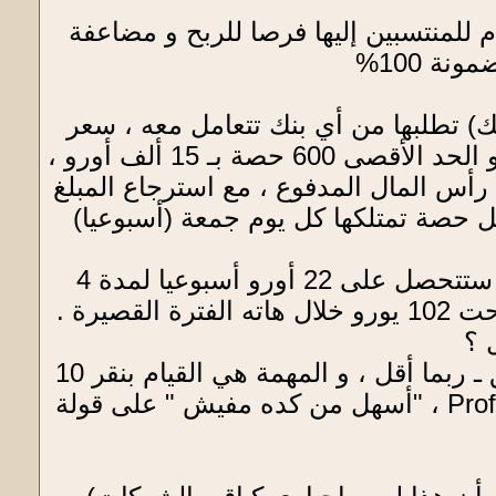
قدم للمنتسبين إليها فرصا للربح و مضاعفة
ة 100%
) تطلبها من أي بنك تتعامل معه ، سعر
الحصة الواحدة 25 أورو (الحد الأدنى للشراء هو حصتين ب 50 أورو) و الحد الأقصى 600 حصة بـ 15 ألف أورو ،
 لك الشركة خلال الأربعة أشهر أرباحا قدرها 40% من رأس المال المدفوع ، مع استرجاع المبلغ
لأمر بأن تتحصل على 2.10 أورو إلى 2.20 أورو لكل حصة تمتلكها كل يوم جمعة (أسبوعيا)
مثال : تشتري 10 حصص بـ 25 يورو للحصة ، أي 250 يورو إجمالا ، ستتحصل على 22 أورو أسبوعيا لمدة 4
 ؟
كل ما عليك فعله هو أن تعمل 5 دقائق خلال كل أسبوع ، نعم 5 دقائق ـ ربما أقل ، و المهمة هي القيام بنقر 10
مرات على الأقل على إشهارات لبعض المواقع الشركاء لشركة Profits25 ، "أسهل من كده مفيش " على قولة