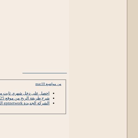
__________________
من مواضيع mac10
احصل على دخل شهري ثابت مع ateasy
شرح طريقة الربح من موقع profits25
الشركة الجديدة gptnetwork القادمة بقوة مع إثبات دفع