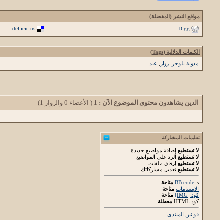
مواقع النشر (المفضلة)
del.icio.us
Digg
الكلمات الدلالية (Tags)
مدونة بلوجر
,
زوار
,
عيد
الذين يشاهدون محتوى الموضوع الآن : 1
( الأعضاء 0 والزوار 1)
تعليمات المشاركة
لا تستطيع
إضافة مواضيع جديدة
لا تستطيع
الرد على المواضيع
لا تستطيع
إرفاق ملفات
لا تستطيع
تعديل مشاركاتك
is
BB code
متاحة
الابتسامات
متاحة
كود [IMG]
متاحة
كود HTML
معطلة
قوانين المنتدى