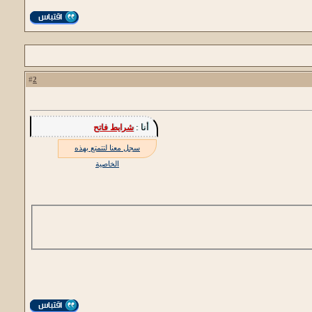
2
#
أنا :
شرايط فاتح
سجل معنا لتتمتع بهذه
الخاصية