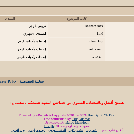
كاتب الموضوع
المنتدى
haitham max
دروس بلوجر
hind
المنتدى الإشهاري
saheralialy
إضافات وأدوات بلوجر
Jaabiriovic
إضافات وأدوات بلوجر
ism33ail
إضافات وأدوات بلوجر
سياسة الخصوصية - Privacy-Policy
لتصفح أفضل وللاستفادة القصوى من خصائص المعهد ننصحكم باستعمال :
Powered by vBulletin® Copyright ©2000 - 2026
Dov By EGYNT.Co
new notification by
9adq_ala7sas
Developed By
Marco Mamdouh
معهد خبراء بلوجر - 2012
Google
أعلن على المعهد :
اتصل بنا
-
منتدي كنوز
-
الدعم العربي
-
قوالب بلوجر
-
او او انيمي