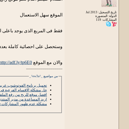
تاريخ التسجيل: Jul 2013
الموقع سهل الاستعمال
الدولة: المنصورة
المشاركات: 119
فقط فى المربع الذى يوجد باعلى 
وستحصل على احصائية كاملة بعدد
والان مع الموقع
http://adf.ly/tp6E0
__________________
من مواضيع _^ew3a^_
تحميل برنامج الفوتوشوب عربى اخر اصدر
حل مشكلة الاقسام الفرعية فى 
افضل موقع للربح من رفع الملف
اريد المساعدة من مدير المنتد
مشكلة عدم ظهور المشاركات ف