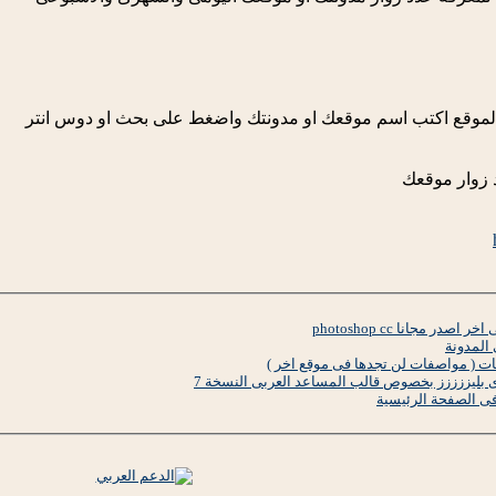
الموقع اكتب اسم موقعك او مدونتك واضغط على بحث او دوس انتر
 زوار موقعك
 مجانا photoshop cc
المدونة
ات ( مواصفات لن تجدها فى موقع اخر )
ى بليززززز بخصوص قالب المساعد العربى النسخة 7
ى الصفحة الرئيسية