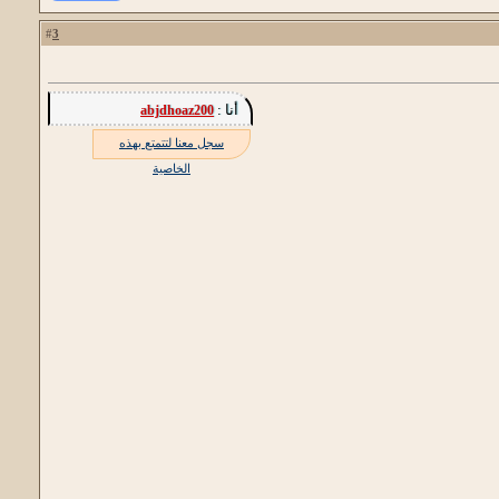
3
#
أنا :
abjdhoaz200
سجل معنا لتتمتع بهذه
الخاصية