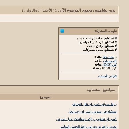
الذين يشاهدون محتوى الموضوع الآن : 1
( الأعضاء 0 والزوار 1)
تعليمات المشاركة
لا تستطيع
إضافة مواضيع جديدة
لا تستطيع
الرد على المواضيع
لا تستطيع
إرفاق ملفات
لا تستطيع
تعديل مشاركاتك
is
BB code
متاحة
الابتسامات
متاحة
كود [IMG]
متاحة
كود HTML
معطلة
قوانين المنتدى
المواضيع المتشابهه
الموضوع
رابط مدونتى اتمنى ان تنال اعجابكم
مشكلة في مدونتي اتمنى ان اجد الحل
اتمنى ان تعطونى رأيكم ونصائحكم حول مدونتى
تحويل رابط تورنت إلى رابط للتحميل المباشر