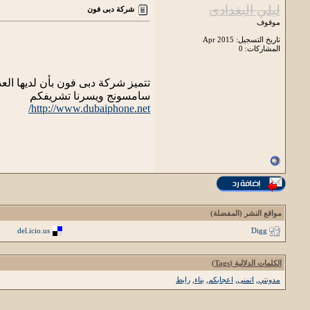
ليلي البغدادى
شركة دبى فون
موقوف
تاريخ التسجيل: Apr 2015
المشاركات: 0
تتميز شركة دبى فون بأن لديها ال
سامسونج ويسرنا تشريفكم
http://www.dubaiphone.net/
مواقع النشر (المفضلة)
del.icio.us
Digg
الكلمات الدلالية (Tags)
مدونتي
,
اتمنى
,
اعجابكم
,
بناء
,
رابط