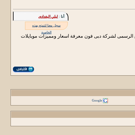
أنا :
ليلي البغدادى
سجل معنا لتتمتع بهذه
الخاصية
وقع الرسمى لشركة دبى فون معرفة اسعار ومميزات موبايلات
Google