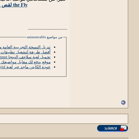
the Fly لقص مقاطع الفيديو لهواتف آيفون
__________________
من مواضيع aminemrabbi
تنزيل النسخة التجريبية العامة من  11
أفضل طريقة لتشغيل تطبيقات ال
تحميل لعبة سلاحف النينجا tmnt برابط مباشر
موقع يدفع لك مقابل مواضيعك ال
عودة الكابتن ماجد عبر لعبة captain majid للهواتف الدكي