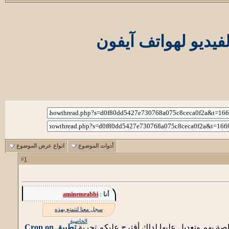
أدوات الموضوع
انواع عرض الموضوع
1
#
أنا :
aminemrabbi
سجل معنا لتتمتع بهذه
الخاصية
ة بهم وتعديل عليها لدلك أقترح عليكم تجربة
تطبيق Crop on