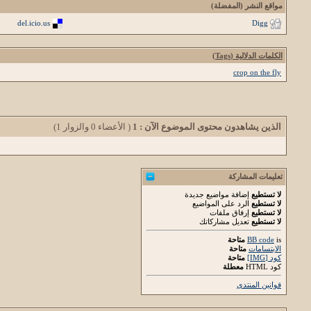
مواقع النشر (المفضلة)
del.icio.us
Digg
الكلمات الدلالية (Tags)
crop on the fly
الذين يشاهدون محتوى الموضوع الآن : 1
( الأعضاء 0 والزوار 1)
تعليمات المشاركة
لا تستطيع
إضافة مواضيع جديدة
لا تستطيع
الرد على المواضيع
لا تستطيع
إرفاق ملفات
لا تستطيع
تعديل مشاركاتك
is
BB code
متاحة
الابتسامات
متاحة
كود [IMG]
متاحة
كود HTML
معطلة
قوانين المنتدى