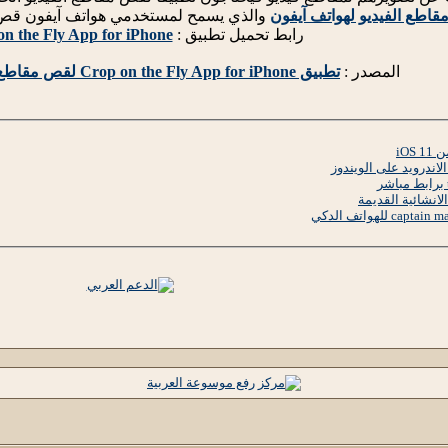
والذي يسمح لمستخدمي هواتف آيفون قص مقط
رابط تحميل تطبيق :
n the Fly App for iPhone
المصدر :
تطبيق Crop on the Fly App for iPhone لقص مقاطع الفيديو لهواتف آيفون
iOS
اندرويد على الويندوز
انشائية القديمة