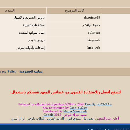
كاتب الموضوع
المنتدى
theprince19
دروس التسويق والاشهار
مدونة حياتكـُم
مقتطفات تدوينية
oulahcen
دليل المواقع المفيدة
king-web
دروس بلوجر
king-web
إضافات وأدوات بلوجر
سياسة الخصوصية - Privacy-Policy
لتصفح أفضل وللاستفادة القصوى من خصائص المعهد ننصحكم باستعمال :
Powered by vBulletin® Copyright ©2000 - 2026
Dov By EGYNT.Co
new notification by
9adq_ala7sas
Developed By
Marco Mamdouh
معهد خبراء بلوجر - 2012
Google
أعلن على المعهد :
اتصل بنا
-
منتدي كنوز
-
الدعم العربي
-
قوالب بلوجر
-
او او انيمي
05:53 AM
- بتوقيت جرينتش