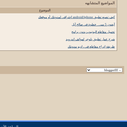
المواضيع المتشابهه
الموضوع
كيف تصنع تطبيق android/iphone احترافي لمدونتك أو موقعك
آيفون 5 سي.. خطوة في صالح آبل
تحميل مقاطع اليوتيوب بدون برامج
شرح عمل تطبيق بلوجر لهواتف اندرويد
طريقة إدراج مقاطع في راديو مدونتك
الساعة الآن