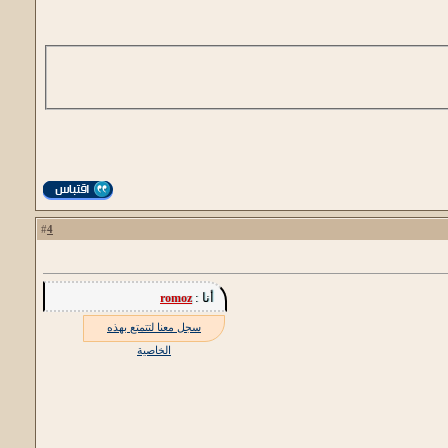
4
#
أنا :
romoz
سجل معنا لتتمتع بهذه
الخاصية