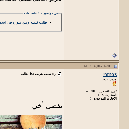
__________________
من مواضيع webmaster212
طلب كيفية وضع صورة في اسفل
06-11-2015, 07:14 PM
romoz
رد: طلب تعريب هذا القالب
مدون جديد
تاريخ التسجيل: Jun 2015
المشاركات: 47
الإجابات الموجودة:
3
تفضل أخي