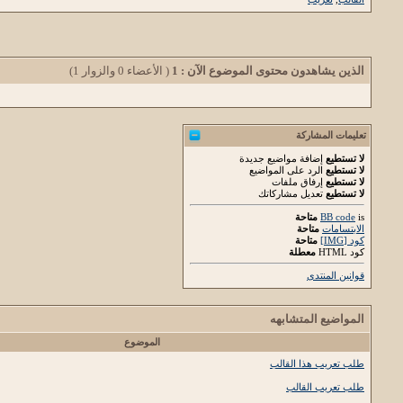
الذين يشاهدون محتوى الموضوع الآن : 1
( الأعضاء 0 والزوار 1)
تعليمات المشاركة
لا تستطيع
إضافة مواضيع جديدة
لا تستطيع
الرد على المواضيع
لا تستطيع
إرفاق ملفات
لا تستطيع
تعديل مشاركاتك
is
BB code
متاحة
الابتسامات
متاحة
كود [IMG]
متاحة
كود HTML
معطلة
قوانين المنتدى
المواضيع المتشابهه
الموضوع
طلب تعريب هذا القالب
طلب تعريب القالب