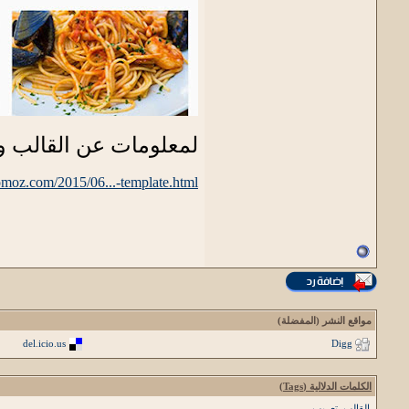
لمعلومات عن القالب وا
.romoz.com/2015/06...-template.html
مواقع النشر (المفضلة)
del.icio.us
Digg
الكلمات الدلالية (Tags)
القالب
,
تعريب