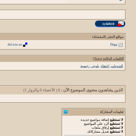
مواقع النشر (المفضلة)
del.icio.us
Digg
الكلمات الدلالية (Tags)
التدوينات
,
اختفاء
,
بلوجر
,
رئيسية
الذين يشاهدون محتوى الموضوع الآن : 1
( الأعضاء 0 والزوار 1)
تعليمات المشاركة
لا تستطيع
إضافة مواضيع جديدة
لا تستطيع
الرد على المواضيع
لا تستطيع
إرفاق ملفات
لا تستطيع
تعديل مشاركاتك