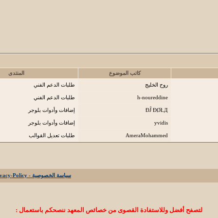
كاتب الموضوع
المنتدى
روح الخليج
طلبات الدعم الفني
h-noureddine
طلبات الدعم الفني
ÐĴ ÐØŁД
إضافات وأدوات بلوجر
yvidis
إضافات وأدوات بلوجر
AmeraMohammed
طلبات تعديل القوالب
سياسة الخصوصية - Privacy-Policy
لتصفح أفضل وللاستفادة القصوى من خصائص المعهد ننصحكم باستعمال :