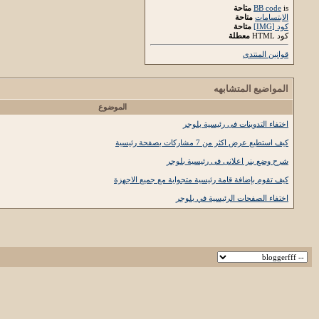
is
BB code
متاحة
الابتسامات
متاحة
كود [IMG]
متاحة
كود HTML
معطلة
قوانين المنتدى
المواضيع المتشابهه
الموضوع
اختفاء التدوينات فى رئيسية بلوجر
كيف استطيع عرض اكثر من 7 مشاركات بصفحة رئيسية
شرح وضع بنر اعلانى فى رئيسية بلوجر
كيف تقوم بإضافة قامة رئيسية متجوابة مع جميع الاجهزة
اختفاء الصفحات الرئيسية في بلوجر