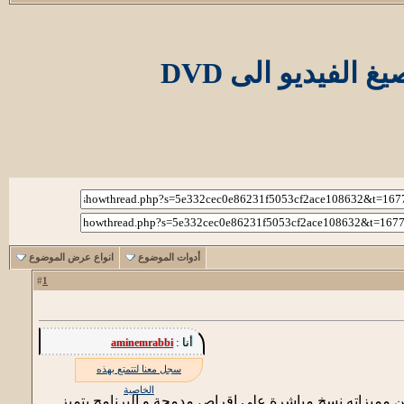
أدوات الموضوع
انواع عرض الموضوع
1
#
أنا :
aminemrabbi
سجل معنا لتتمتع بهذه
الخاصية
حويل جميع صيغ الفيديو الى فيديو DVD و كدلك من مميزاته نسخ مباشرة على اقراص مدمجة و البرنامج يتميز