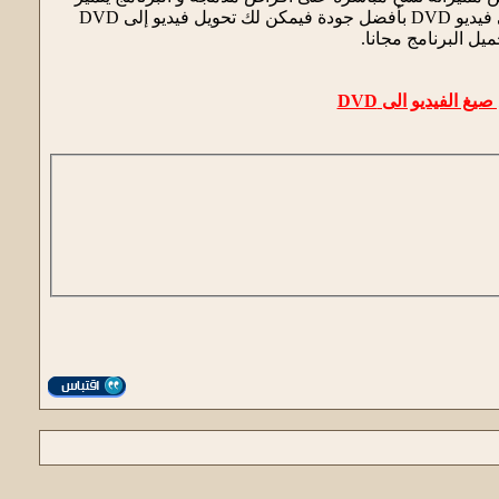
بالسرعة في تحويل الفيديو و السهولة في العمل بحيث يمكنك تحويل جميع صيغ الفيديو التي لديـك الى فيديو DVD بأفضل جودة فيمكن لك تحويل فيديو إلى DVD
يل البرنامج مجانا.