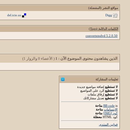
مواقع النشر (المفضلة)
del.icio.us
Digg
الكلمات الدلالية (Tags)
convertxtodvd 5.2.0.50
الذين يشاهدون محتوى الموضوع الآن : 1
( الأعضاء 0 والزوار 1)
تعليمات المشاركة
لا تستطيع
إضافة مواضيع جديدة
لا تستطيع
الرد على المواضيع
لا تستطيع
إرفاق ملفات
لا تستطيع
تعديل مشاركاتك
is
BB code
متاحة
الابتسامات
متاحة
كود [IMG]
متاحة
كود HTML
معطلة
قوانين المنتدى