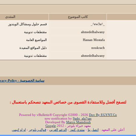
كاتب الموضوع
المنتدى
_^ew3a^_
قسم حلول ومشاكل الويندوز
ahmedelhalwany
مقتطفات تدوينية
Hassan Mostafa
المواضيع العامة
noukrach
دليل المواقع المفيدة
ahmedelhalwany
مقتطفات تدوينية
سياسة الخصوصية - Privacy-Policy
لتصفح أفضل وللاستفادة القصوى من خصائص المعهد ننصحكم باستعمال :
Powered by vBulletin® Copyright ©2000 - 2026
Dov By EGYNT.Co
new notification by
9adq_ala7sas
Developed By
Marco Mamdouh
معهد خبراء بلوجر - 2012
Google
أعلن على المعهد :
اتصل بنا
-
منتدي كنوز
-
الدعم العربي
-
قوالب بلوجر
-
او او انيمي