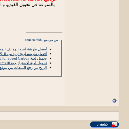
__________________
من مواضيع aminemrabbi
أفضل طريقة لتتبع الهواتف الم
أفضل طريقة لربح أزيد من 10$ يوميا بدون رأس مال وذلك على حسب مجهودك
تحميل لعبة Need for Speed Carbon برابط مباشر
تحميل لعبة الاستراتيجية Age OF Empires III برابط مباشر
الربح من رفع الملفات من موقع op4upload