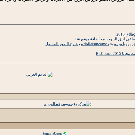
ق 2015
عي انيق للبلوجر مع اضافة موقع tsu
BitComet 2
StumbleUpon