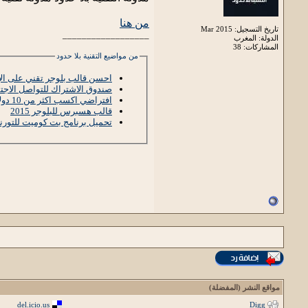
من هنا
تاريخ التسجيل: Mar 2015
__________________
الدولة: المغرب
المشاركات: 38
من مواضيع التقنية بلا حدود
احسن قالب بلوجر تقني على الإطلا
صندوق الاشتراك للتواصل الاجتما
افتراضي اكسب اكثر من 10 دولار يوميا من موقع dollarsincome مع شرح الصور المفصل
قالب هسبرس للبلوجر 2015
تحميل برنامج بت كوميت للتورنت مجانا 015
مواقع النشر (المفضلة)
del.icio.us
Digg