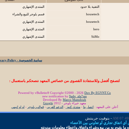
التقنية بلا حدود
المنتدى الإشهاري
housetech
قسم بلوجر للبيع والشراء
housetech
المنتدى الإشهاري
hero
المنتدى الإشهاري
SiiMo
المنتدى الإشهاري
سياسة الخصوصية - Privacy-Policy
لتصفح أفضل وللاستفادة القصوى من خصائص المعهد ننصحكم باستعمال :
Powered by vBulletin® Copyright ©2000 - 2026
Dov By EGYNT.Co
new notification by
9adq_ala7sas
Developed By
Marco Mamdouh
معهد خبراء بلوجر - 2012
Google
أعلن على المعهد :
اتصل بنا
-
منتدي كنوز
-
الدعم العربي
-
قوالب بلوجر
-
او او انيمي
07:49 AM
- بتوقيت جرينتش
ي اتفاق تجاري أو تعاوني بين الأعضاء
 ما
يقوم به من بيع وشراء وإتفاق و
إ
عطاء معلومات
مدونته