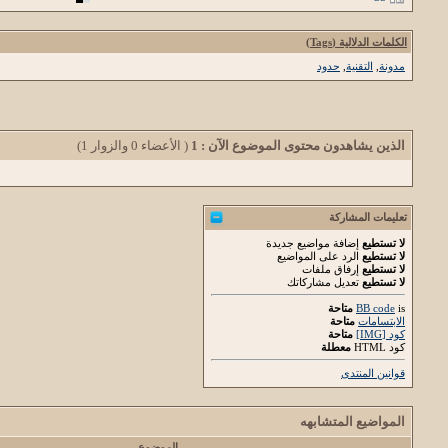
الكلمات الدلالية (Tags)
مدونة
,
التقنية
,
حدود
الذين يشاهدون محتوى الموضوع الآن : 1
( الأعضاء 0 والزوار 1)
تعليمات المشاركة
لا تستطيع
إضافة مواضيع جديدة
لا تستطيع
الرد على المواضيع
لا تستطيع
إرفاق ملفات
لا تستطيع
تعديل مشاركاتك
is
BB code
متاحة
الابتسامات
متاحة
كود [IMG]
متاحة
كود HTML
معطلة
قوانين المنتدى
المواضيع المتشابهه
الموضوع