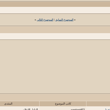
«
الموضوع السابق
|
الموضوع التالي
»
كاتب الموضوع
المنتدى
westingt403
التبادل الإعلاني