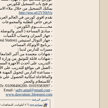
تم فتح باب التسجيل للكورس
يمكنك التسجيل من خلال ملاء الاستم
http://goo.gl/2VNhVu
نقدم اقوي كورس في العالم العربي
عرض خاص للطلبة والمجموعات
محـــــتــــوي الكورس :
- مبادئ المساحة ( المتر والبوصلة
- جهاز الميزان وحساب الكميات
- جهاز التوتال استيشن (Total Station ) +التيوديليت
- برنامج الاوتوكاد المساحي
مميزات للدارس لدينا :
- شهادات معتمدة من أكبر الجامعا
- شهادات قابلة للتوثيق من وزارة 
- التدريب على أحدث الأجهزة المس
- العمل فى مواقع للتدريب على ال
- مساعدة الدارس لتحويل المهنة ف
والمافاجاة امكانية الحصول علي ش
- للاستعلام والحجز
- Te /01098406200- 01019383097
safty.amal@gmail.com
- Email /
www.dawratunc.blogspot.com
الصور المرفقة
مساحة.png‏
(4.7 كيلوبايت, المشاهدات 0)