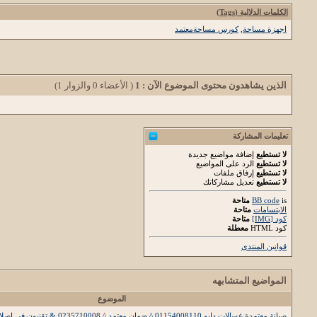
الكلمات الدلالية (Tags)
اجهزة مساحة
,
كورس مساحةمعتمد
الذين يشاهدون محتوى الموضوع الآن : 1
( الأعضاء 0 والزوار 1)
تعليمات المشاركة
لا تستطيع
إضافة مواضيع جديدة
لا تستطيع
الرد على المواضيع
لا تستطيع
إرفاق ملفات
لا تستطيع
تعديل مشاركاتك
is
BB code
متاحة
الابتسامات
متاحة
كود [IMG]
متاحة
كود HTML
معطلة
قوانين المنتدى
المواضيع المتشابهه
الموضوع
صيانة معتمدة غسالات دايو 01154008110 ^ ضمان معتمد ^ 0235710008 & تقنيون في اصلاح دا