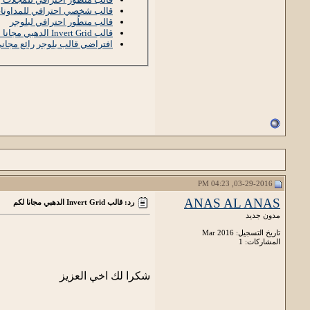
قالب شخصي احترافي للمداونات 16
قالب متطُور احترافي لبلوجر
قالب Invert Grid الدهبي مجانا لكم
افتراضي قالب بلوجر رائع مجاني 
03-29-2016, 04:23 PM
ANAS AL ANAS
رد: قالب Invert Grid الدهبي مجانا لكم
مدون جديد
تاريخ التسجيل: Mar 2016
المشاركات: 1
شكرا لك اخي العزيز