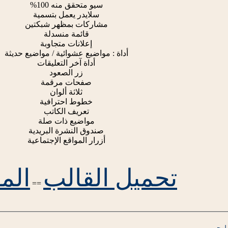
سيو متحقق منه 100%
سلايدر يعمل بتسمية
مشاركات بمظهر شبكتين
قائمة منسدلة
إعلانات متجاوبة
أداة : مواضيع عشوائية / مواضيع حديثة
أداة آخر التعليقات
زر الصعود
صفحات مرقمة
ثلاثة ألوان
خطوط احترافية
تعريف الكاتب
مواضيع ذات صلة
صندوق النشرة البريدية
أزرار المواقع الإجتماعية
تحميل القالب
المع
==
لوجر