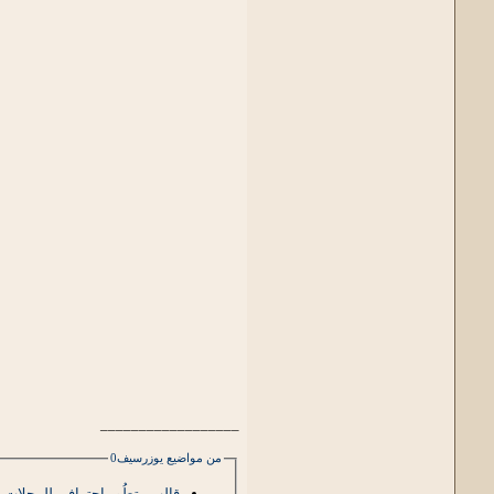
__________________
من مواضيع يوزرسيف0
قالب متطُور احترافي للمجلات ب