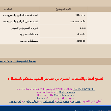
كاتب الموضوع
المنتدى
ElRasoLy
قسم تحميل البرامج والشروحات
aminemrabbi
قسم تحميل البرامج والشروحات
iliass
دروس التسويق والاشهار
kimodo
مقتطفات تدوينية
kimodo
مقتطفات تدوينية
سياسة الخصوصية - Privacy-Policy
لتصفح أفضل وللاستفادة القصوى من خصائص المعهد ننصحكم باستعمال :
Powered by vBulletin® Copyright ©2000 - 2026
Dov By EGYNT.Co
new notification by
9adq_ala7sas
Developed By
Marco Mamdouh
معهد خبراء بلوجر - 2012
Google
أعلن على المعهد :
اتصل بنا
-
منتدي كنوز
-
الدعم العربي
-
قوالب بلوجر
-
او او انيمي
10:38 AM
- بتوقيت جرينتش