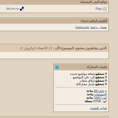
مواقع النشر (المفضلة)
del.icio.us
Digg
الكلمات الدلالية (Tags)
تحميل
,
برنامج
,
framework
الذين يشاهدون محتوى الموضوع الآن : 1
( الأعضاء 0 والزوار 1)
تعليمات المشاركة
لا تستطيع
إضافة مواضيع جديدة
لا تستطيع
الرد على المواضيع
لا تستطيع
إرفاق ملفات
لا تستطيع
تعديل مشاركاتك
is
BB code
متاحة
الابتسامات
متاحة
كود [IMG]
متاحة
كود HTML
معطلة
قوانين المنتدى