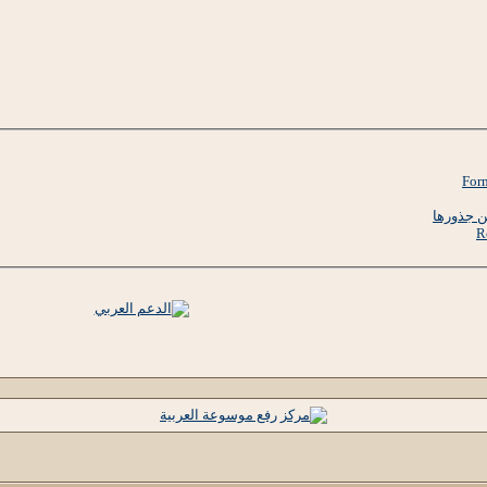
ن جذورها