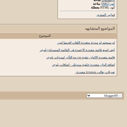
كود [IMG]
متاحة
كود HTML
معطلة
قوانين المنتدى
المواضيع المتشابهه
الموضوع
لو سمحتم لو مدونة متعددة اللغات اقدمها لمين
كيف اصنع قائمة متعددة الاعمدة في القائمة المنسدلة+بلوجر
قائمة متعددة الالوان بتقنية css مع التأثير لمدونات بلوجر
اضافة الوان متعددة خلفية مدونتك - اضافات بلوجر
تعديلات بقالب krismas متعددة ,