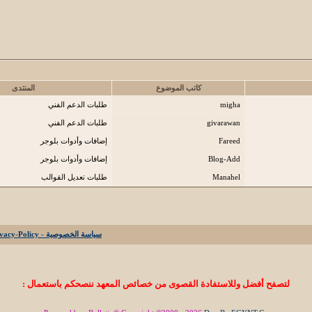
كاتب الموضوع
المنتدى
migha
طلبات الدعم الفني
givarawan
طلبات الدعم الفني
Fareed
إضافات وأدوات بلوجر
Blog-Add
إضافات وأدوات بلوجر
Manahel
طلبات تعديل القوالب
سياسة الخصوصية - Privacy-Policy
لتصفح أفضل وللاستفادة القصوى من خصائص المعهد ننصحكم باستعمال :