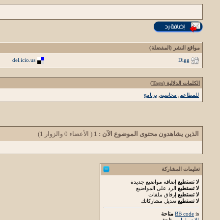
مواقع النشر (المفضلة)
del.icio.us
Digg
الكلمات الدلالية (Tags)
للمطاعم
,
محاسبة
,
برنامج
الذين يشاهدون محتوى الموضوع الآن : 1
( الأعضاء 0 والزوار 1)
تعليمات المشاركة
لا تستطيع
إضافة مواضيع جديدة
لا تستطيع
الرد على المواضيع
لا تستطيع
إرفاق ملفات
لا تستطيع
تعديل مشاركاتك
is
BB code
متاحة
الابتسامات
متاحة