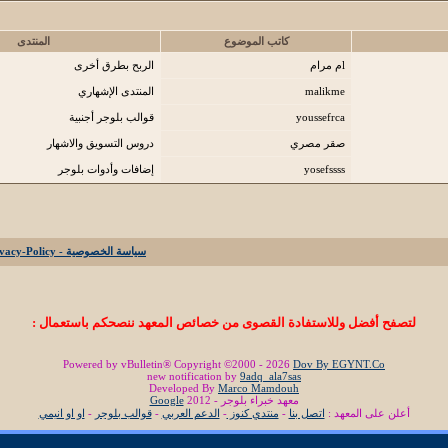
كاتب الموضوع
المنتدى
lم مرام
الربح بطرق أخرى
malikme
المنتدى الإشهاري
youssefrca
قوالب بلوجر أجنبية
صقر مصري
دروس التسويق والاشهار
yosefssss
إضافات وأدوات بلوجر
سياسة الخصوصية - Privacy-Policy
لتصفح أفضل وللاستفادة القصوى من خصائص المعهد ننصحكم باستعمال :
Powered by vBulletin® Copyright ©2000 - 2026
Dov By EGYNT.Co
new notification by
9adq_ala7sas
Developed By
Marco Mamdouh
معهد خبراء بلوجر - 2012
Google
أعلن على المعهد :
اتصل بنا
-
منتدي كنوز
-
الدعم العربي
-
قوالب بلوجر
-
او او انيمي