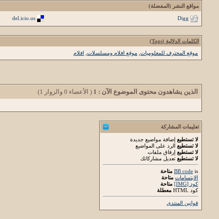
مواقع النشر (المفضلة)
del.icio.us
Digg
الكلمات الدلالية (Tags)
موقع المحترف للمعلوميات
,
موقع افلام ومسلسلات
,
افلام
الذين يشاهدون محتوى الموضوع الآن : 1
( الأعضاء 0 والزوار 1)
تعليمات المشاركة
لا تستطيع
إضافة مواضيع جديدة
لا تستطيع
الرد على المواضيع
لا تستطيع
إرفاق ملفات
لا تستطيع
تعديل مشاركاتك
is
BB code
متاحة
الابتسامات
متاحة
كود [IMG]
متاحة
كود HTML
معطلة
قوانين المنتدى