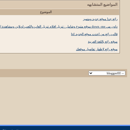
المواضيع المتشابهه
الموضوع
رائع جدا موقع جديد ومتميز
داون مي down -me موقع متنوع وشامل : تنزيل افلام تنزيل العاب واللعب اونلاين ومشاهدة ا
قالب رائع من احدت موقع الجديد hd
موقع رائع باللغة العربية
موقع رائع لإظهار تفاصيل موقعك