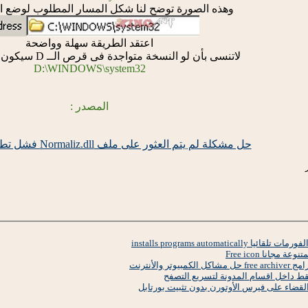
وهذه الصورة توضح لنا شكل المسار المطلوب لوضع ال
اعتقد الطريقة سهلة وواضحة
لاتنسى بأن لو النسخة متواجدة فى قرص الــ D سيكون المسار هكذا :
D
:\WINDOWS\system32
المصدر :
حل مشكلة لم يتم العثور على ملف Normaliz.dll فشل تطبيق بدء التشغيل
installs programs automatic
مجانا Free icon
 والأنترنت
فقط داخل اقسام المدونة لتسريع التصفح