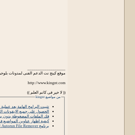
__________________
موقع كينج نت الدعم الفنى لمدونات بلوجر
http://www.kingnt.com
(( لا خير فى كاتم العلم ))
من مواضيع kingnt
تثبيت البرامج الهامة بعد عملية الفورمات تلقائيا ally
الحصول على جميع الايقونات المتنوعة 
فك الملفات المضغوطة بدون برامج free archiver حل مشاكل الكمبيوتر
كيفية اظهار عناوين المواضيع 
برنامج Autorun File Remover القضاء على فيرس الأوتورن بدون تثبيت بورتابل