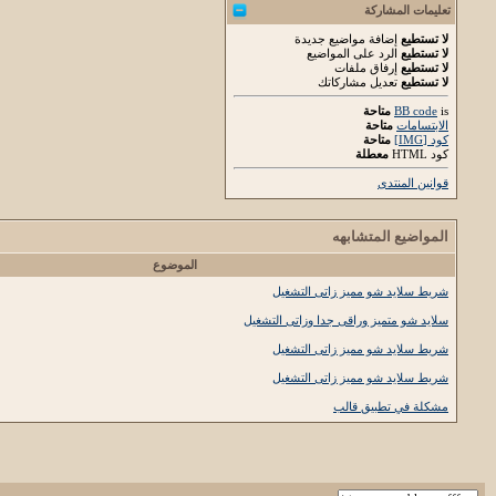
تعليمات المشاركة
لا تستطيع
إضافة مواضيع جديدة
لا تستطيع
الرد على المواضيع
لا تستطيع
إرفاق ملفات
لا تستطيع
تعديل مشاركاتك
is
BB code
متاحة
الابتسامات
متاحة
كود [IMG]
متاحة
كود HTML
معطلة
قوانين المنتدى
المواضيع المتشابهه
الموضوع
شريط سلايد شو مميز زاتى التشغيل
سلايد شو متميز وراقى جدا وزاتى التشغيل
شريط سلايد شو مميز زاتى التشغيل
شريط سلايد شو مميز زاتى التشغيل
مشكلة في تطبيق قالب