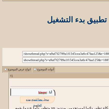
أدوات الموضوع
انواع عرض الموضوع
1
#
أنا :
kingnt
سجل معنا لتتمتع بهذه
الخاصية
هل احدكم صادف مشكلة فشل تطبيق بدء التشغيل لانة لم يتم العثور على ملف Normaliz.dll هذه المشكلة تظهر دائما لمستخدمى ويندوز xp وتظهر داما عندما يقوم