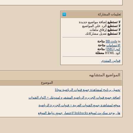
تعليمات المشاركة
لا تستطيع
إضافة مواضيع جديدة
لا تستطيع
الرد على المواضيع
لا تستطيع
إرفاق ملفات
لا تستطيع
تعديل مشاركاتك
is
BB code
متاحة
الابتسامات
متاحة
كود [IMG]
متاحة
كود HTML
معطلة
قوانين المنتدى
المواضيع المتشابهه
الموضوع
تحميل برنامج لمشاهذة جميع قنوات الرياضية مجانا
اضافة جميع قنوات الجزيره الرياضيه المشفره لمدونتك + اكواد القنوات
موقع لمشاهدة جميع القنوات العربية + قنوات الجزيرة الرياضية
هل يوجد سكربت لموقع linkbucks لاختصار جميع روابط الموقع