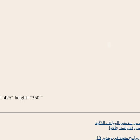
" type="application/x-shockwave-flash" width="425" height="350">
ت من مدمني الهواتف الذكية
سروقة واسترجاعها
امج معينة في ويندوز 10