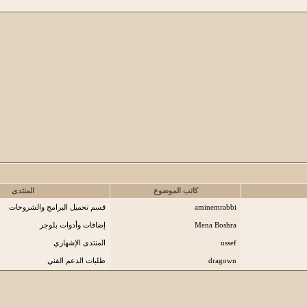
كاتب الموضوع
المنتدى
aminemrabbi
قسم تحميل البرامج والشروحات
Mena Boshra
إضافات وأدوات بلوجر
ussef
المنتدى الإشهاري
dragown
طلبات الدعم الفني