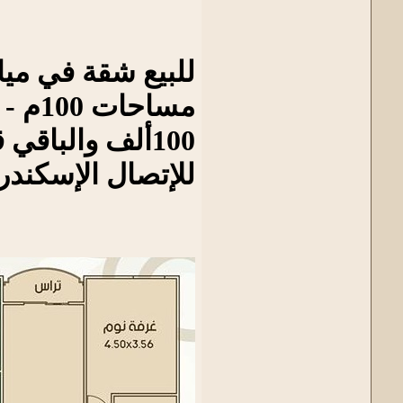
للبيع شقة في مي
100ألف والباقي قسط على سنين
للإتصال الإسكندرية - مصر 01204720888 - 00