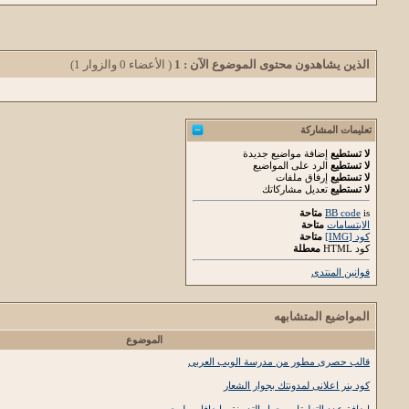
الذين يشاهدون محتوى الموضوع الآن : 1
( الأعضاء 0 والزوار 1)
تعليمات المشاركة
لا تستطيع
إضافة مواضيع جديدة
لا تستطيع
الرد على المواضيع
لا تستطيع
إرفاق ملفات
لا تستطيع
تعديل مشاركاتك
is
BB code
متاحة
الابتسامات
متاحة
كود [IMG]
متاحة
كود HTML
معطلة
قوانين المنتدى
المواضيع المتشابهه
الموضوع
قالب حصرى مطور من مدرسة الويب العربى
كود بنر اعلانى لمدونتك بجوار الشعار
اضافة عدد التعليقات بجوار التدوينة - اضافات بلوجر