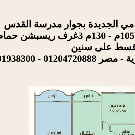
امي الجديدة بجوار مدرسة القدس
010019383 - 01204713888