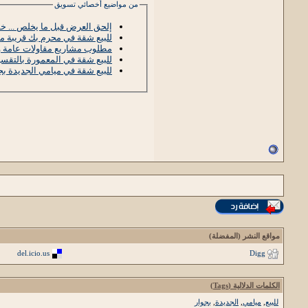
من مواضيع أخصائي تسويق
إلحق العرض قبل ما يخلص ... 
للبيع شقة في محرم بك قريبة م
مطلوب مشاريع مقاولات عامة 
للبيع شقة في المعمورة بالتقسيط على 
للبيع شقة في ميامي الجديدة ب
مواقع النشر (المفضلة)
del.icio.us
Digg
الكلمات الدلالية (Tags)
للبيع
,
ميامي
,
الجديدة
,
بجوار