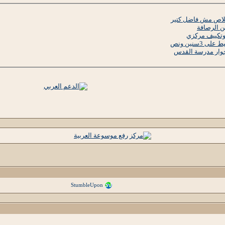
خلاص مش فاضل كتير
ن الرصافة
وتكييف مركزي
3سنين ونص
جوار مدرسة القدس
StumbleUpon