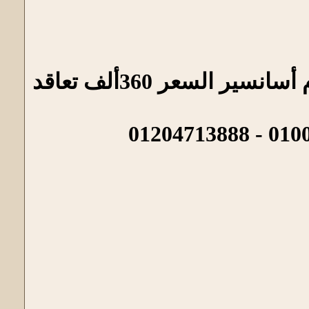
مساحات 100م - 105م - 130م 3غرف ريسبشن حمام أسانسير السعر 360ألف تعاقد