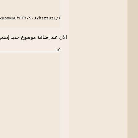
xDpoN6UfFFY/S-J2hsztUzI/AAAAAAAACbo/ztV1CK0RUrE/s1600/gra
الآن عند إضافة موضوع جديد إذهب إلى رسالة جديد
كود: