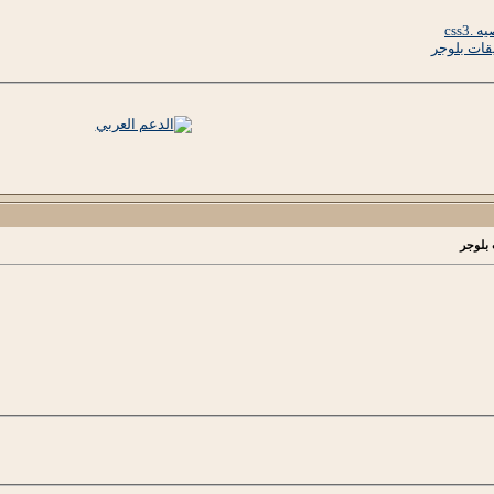
css3
قات بلوجر
 بلوجر