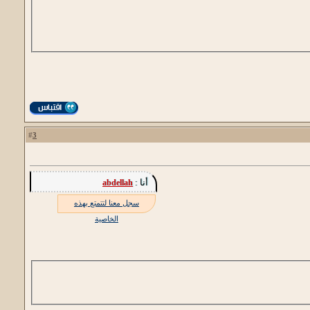
3
#
أنا :
abdellah
سجل معنا لتتمتع بهذه
الخاصية