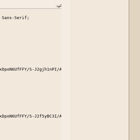
كود:
Sans-Serif;

xDpoN6UfFFY/S-J2gjh1nPI/AAAAAAAACbg/7lNsVpks2oY/s1600/gra
xDpoN6UfFFY/S-J2f5yBC3I/AAAAAAAACbY/zWXYXsR-w5E/s1600/gra