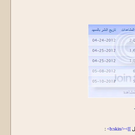
:
]]></b:skin>