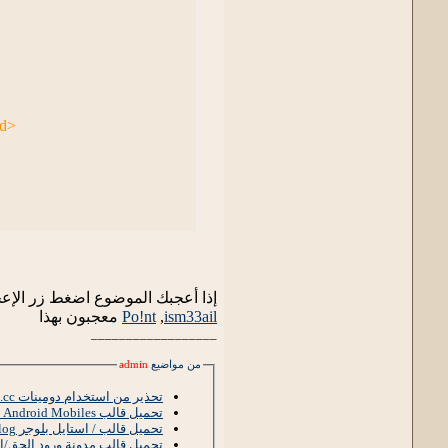
td>
td>
إذا أعجبك الموضوع اضغط زر الإعج
ism33ail
,
Po!nt
معجبون بهذا
__________________
من مواضيع
admin
/td>
تحذير من استخدام دومينات co.cc
تحميل قالب Android Mobiles المعرب
تحميل قالب / استايل بلوجر EducationBlog المعرب
تحميل قالب مدونة ورود الحق/ال