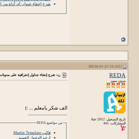
شرح إخفاء عنوان أي أداة من ا
td>
/ 
>
>
</td>
ا
07-19-2012, 06:04 PM
REDA
رد: شرح إنشاء جداول إحترافية على مدونات
مدون مميز
الف شكر يامعلم ... :)
__________________
تاريخ التسجيل: Apr 2012
من مواضيع REDA
المشاركات: 441
قالب Martin Template
ارجو الدخول لاهميه