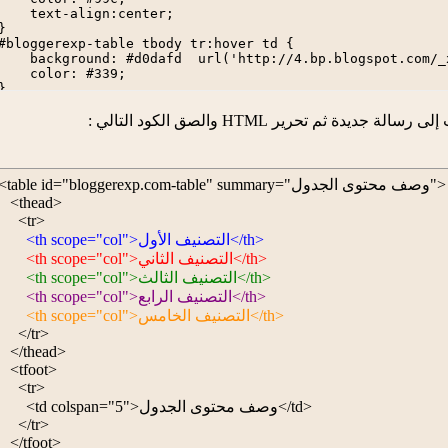
    text-align:center;

}

#bloggerexp-table tbody tr:hover td {

    background: #d0dafd  url('http://4.bp.blogspot.com/_
    color: #339;

}

#bloggerexp-table a:hover {

    text-decoration:underline;

ة ثم تحرير HTML والصق الكود التالي :
}
<table id="bloggerexp.com-table" summary="وصف محتوى الجدول">

   <thead>

     <tr>
       <th scope="col">التصنيف الأول</th>
      <th scope="col">التصنيف الثاني</th>
      <th scope="col">التصنيف الثالث</th>
      <th scope="col">التصنيف الرابع</th>
      <th scope="col">التصنيف الخامس</th>
     </tr>

   </thead>

   <tfoot>

     <tr>

       <td colspan="5">وصف محتوى الجدول</td>

     </tr>

   </tfoot>
