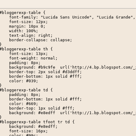
#bloggerexp-table {

    font-family: "Lucida Sans Unicode", "Lucida Grande", 
    font-size: 12px;

    margin: 10px 0;

    width: 100%;

    text-align: right;

    border-collapse: collapse;

}

#bloggerexp-table th {

    font-size: 13px;

    font-weight: normal;

    padding: 8px;

    background: #b9c9fe  url('http://4.bp.blogspot.com/_
    border-top: 2px solid #d3ddff;

    border-bottom: 1px solid #fff;

    color: #039;

}

#bloggerexp-table td {

    padding: 8px;

    border-bottom: 1px solid #fff;

    color: #669;

    border-top: 1px solid #fff;

    background: #e8edff  url('http://1.bp.blogspot.com/_
}

#bloggerexp-table tfoot tr td {

    background: #e8edff;

    font-size: 16px;

    color: #99c;
