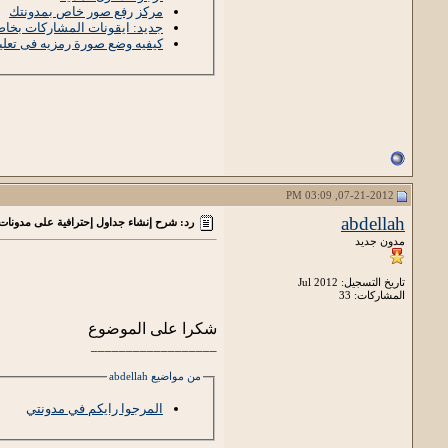
مركز رفع صور خاص بمدونتك
جديد: ايقونات المشاركات بخاصيه .
كيفيه وضع صورة رمزيه فى تعلي
07-21-2012, 03:09 PM
abdellah
رد: شرح إنشاء جداول إحترافية على مدونات
مدون جديد
تاريخ التسجيل: Jul 2012
المشاركات: 33
شكرا على الموضوع
__________________
من مواضيع abdellah
المرجوا رايكم في مدونتي