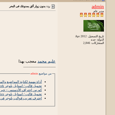
admin
رد: بدون زوار ألق بمدونتك فى البحر
مدير عام
تاريخ التسجيل: Apr 2012
الدولة: جده
المشاركات: 2,846
عليم محمد
معجب بهذا
__________________
من مواضيع
admin
أداة مهمة لكتابة المواضيع وا
تحميل قالب / استايل بلوجر GardenWork المعرب
كورس احتراف الأدسنس ~ خبرة 8 سنوات مع أدس
تحميل قالب / استايل بلوجر ArbBlogger-Templates
احترف تعريب قوالب بلوجر في 