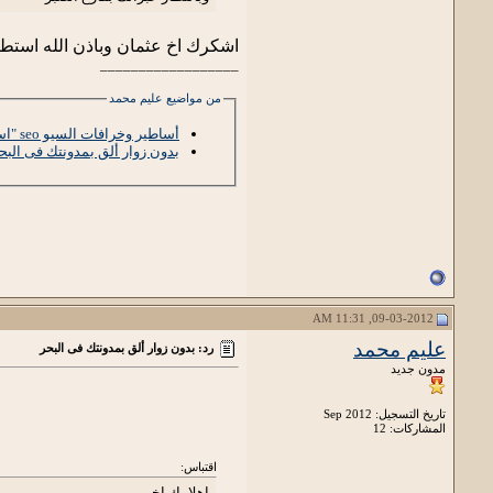
اشكرك اخ عثمان وباذن الله استطي
__________________
من مواضيع عليم محمد
أساطير وخرافات السيو seo "اسطورة النسخ "
بدون زوار ألق بمدونتك فى البحر
09-03-2012, 11:31 AM
عليم محمد
رد: بدون زوار ألق بمدونتك فى البحر
مدون جديد
تاريخ التسجيل: Sep 2012
المشاركات: 12
اقتباس:
اهلا بك اخي