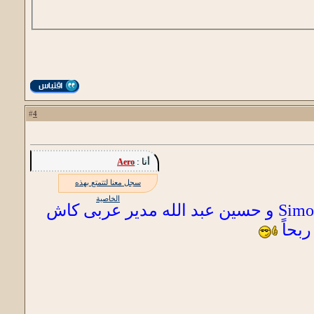
4
#
أنا :
Aero
سجل معنا لتتمتع بهذه
الخاصية
ولكنى كنت أتابع Simo Life و حسين عبد الله مدير عربى كاش
ربحاً