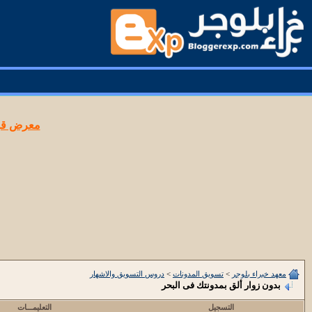
معرض قوا
معهد خبراء بلوجر
>
تسويق المدونات
>
دروس التسويق والاشهار
بدون زوار ألق بمدونتك فى البحر
التسجيل
التعليمـــات