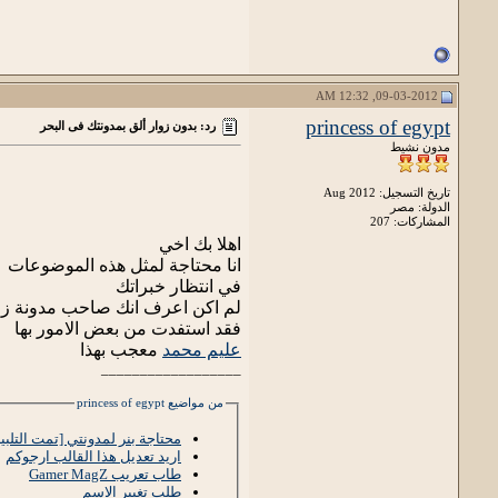
09-03-2012, 12:32 AM
princess of egypt
رد: بدون زوار ألق بمدونتك فى البحر
مدون نشيط
تاريخ التسجيل: Aug 2012
الدولة: مصر
المشاركات: 207
اهلا بك اخي
انا محتاجة لمثل هذه الموضوعات
في انتظار خبراتك
لم اكن اعرف انك صاحب مدونة ز
فقد استفدت من بعض الامور بها
عليم محمد
معجب بهذا
__________________
من مواضيع princess of egypt
محتاجة بنر لمدونتي [تمت التلبية
اريد تعديل هذا القالب ارجوكم
طاب تعريب Gamer MagZ
طلب تغيير الاسم