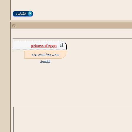
3
#
أنا :
princess of egypt
سجل معنا لتتمتع بهذه
الخاصية