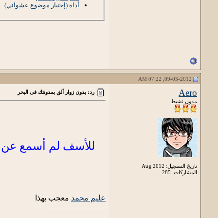
أداة (إختيار موضوع عشوائي)
09-03-2012, 07:22 AM
Aero
رد: بدون زوار ألق بمدونتك فى البحر
مدون نشيط
للأسف لم أسمع عن 
تاريخ التسجيل: Aug 2012
المشاركات: 285
عليم محمد
معجب بهذا
__________________