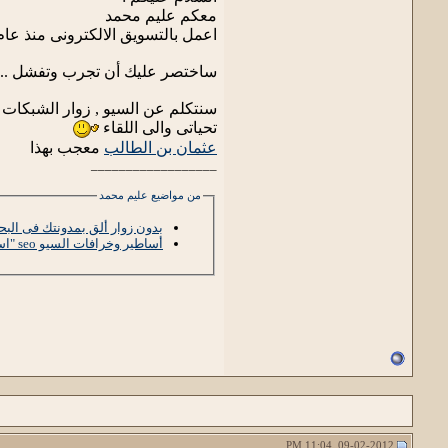
معكم عليم محمد
اعمل بالتسويق الالكترونى منذ عام 2007 ولدى مشاريع وتجارب تسويقية وربحية عديدة فشلت مرات عديدة ونجحت مرات 
ساختصر عليك أن تجرب وتفشل .. فق
سنتكلم عن السيو , زوار الشبكات ال
تحياتى والى اللقاء
عثمان بن الطالب
معجب بهذا
__________________
من مواضيع عليم محمد
بدون زوار ألق بمدونتك فى البحر
أساطير وخرافات السيو seo "اسطورة النسخ "
09-02-2012, 11:04 PM