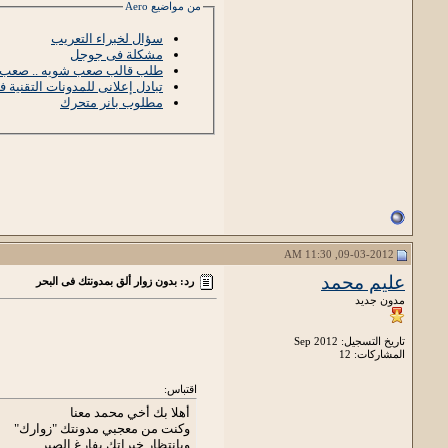
من مواضيع Aero
سؤال لخبراء التعريب
مشكلة فى جوجل
طلب قالب صعب شويه .. صعب 
تبادل إعلانى للمدونات التقنية 
مطلوب بانر متحرك
09-03-2012, 11:30 AM
عليم محمد
رد: بدون زوار ألق بمدونتك فى البحر
مدون جديد
تاريخ التسجيل: Sep 2012
المشاركات: 12
اقتباس:
أهلا بك أخي محمد معنا
وكنت من معجبي مدونتك "زوارك"
وبانتظار خبراتك بفارغ الصبر