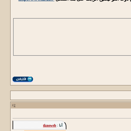
2
#
أنا :
tknoweb