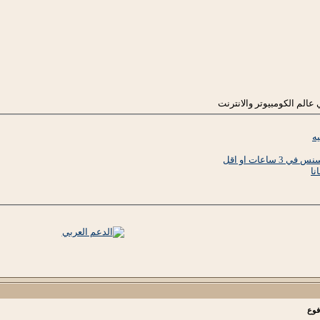
 عالم الكومبيوتر والانترنت
يه
عات او اقل
فوع