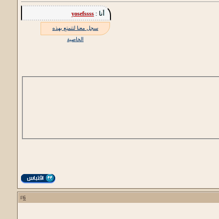
أنا :
yosefssss
سجل معنا لتتمتع بهذه
الخاصية
6
#