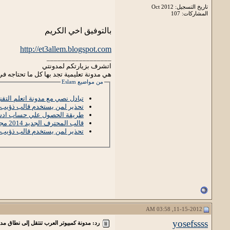
تاريخ التسجيل: Oct 2012
المشاركات: 107
بالتوفيق اخي الكريم
http://et3allem.blogspot.com
__________________
اتشرف بزيارتكم لمدونتي
هي مدونة تعليمية تجد بها كل ما تحتاجه في
من مواضيع Eslam
تبادل نصي مع مدونة اتعلم التقن
تحذير لمن يستخدم قالب ذؤيب
طريقة الحصول علي حساب ادسنس في 3 سا
قالب المحترف الجديد 2014 مجانا
تحذير لمن يستخدم قالب ذؤيب
11-15-2012, 03:58 AM
yosefssss
رد: مدونة كمبيوتر العرب تنتقل إلى نطاق مد