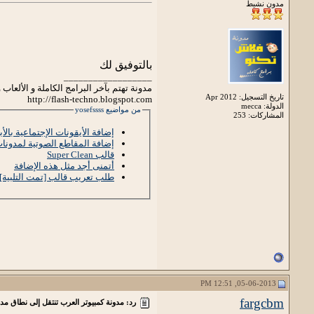
مدون نشيط
بالتوفيق لك
__________________
مدونة تهتم بآخر البرامج الكاملة و الألعا
تاريخ التسجيل: Apr 2012
http://flash-techno.blogspot.com
الدولة: mecca
من مواضيع yosefssss
المشاركات: 253
إضافة الأيقونات الإجتماعية بالأبع
إضافة المقاطع الصوتية لمدونا
قالب Super Clean
أتمنى أجد مثل هذه الإضافة
طلب تعريب قالب [تمت التلبية]
05-06-2013, 12:51 PM
fargcbm
رد: مدونة كمبيوتر العرب تنتقل إلى نطاق مد