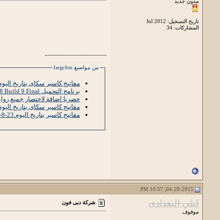
مدون جديد
تاريخ التسجيل: Jul 2012
المشاركات: 34
__________________
من مواضيع fargcbm
مفاتيح كاسبر سكاى بتاريخ اليوم 5-5-017
برنامج التحميل Internet Download Manager 6.28 Build 9 Final كامل
حصريا اضافة لاختصار جميع روا
مفاتيح كاسبر سكاى بتاريخ اليوم 2-12-018
مفاتيح كاسبر بتاريخ اليوم 23-8-2018
04-29-2015, 10:57 PM
ليلي البغدادى
شركة دبى فون
موقوف