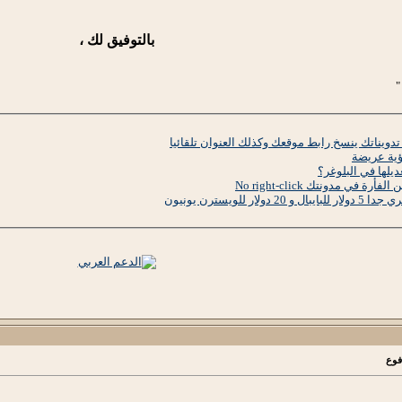
بالتوفيق لك ،
"
ويناتك ينسخ رابط موقعك وكذلك العنوان تلقائيا
ؤية عريضة
عديلها في البلوغر؟
في مدونتك No right-click
فوع