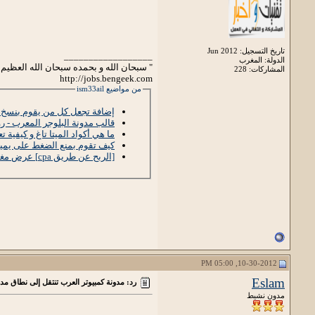
تاريخ التسجيل: Jun 2012
__________________
الدولة: المغرب
" سبحان الله و بحمده سبحان الله العظيم 
المشاركات: 228
http://jobs.bengeek.com
من مواضيع ism33ail
إضافة تجعل كل من يقوم بنسخ تد
قالب مدونة البلوجر المعرب - ر
ما هي أكواد الميتا تاغ و كيفية ت
كيف تقوم بمنع الضغط على يمين الفأرة 
[الربح عن طريق cpa] عرض مغري جدا 5 دولار للبايبال و 20 دولار للويسترن يونيون
10-30-2012, 05:00 PM
Eslam
رد: مدونة كمبيوتر العرب تنتقل إلى نطاق مد
مدون نشيط