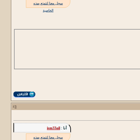
سجل معنا لتتمتع بهذه
الخاصية
3
#
أنا :
ism33ail
سجل معنا لتتمتع بهذه