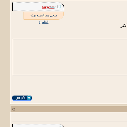
أنا :
fargcbm
سجل معنا لتتمتع بهذه
الخاصية
كثر
7
#