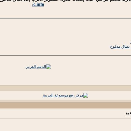
c.info/
ى نطاق مدفوع
فوع