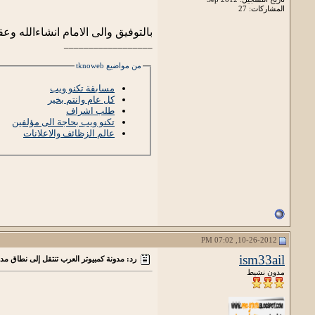
المشاركات: 27
بالتوفيق والى الامام انشاءالله وع
__________________
من مواضيع tknoweb
مسابقة تكنو ويب
كل عام وانتم بخير
طلب اشراف
تكنو ويب بحاجة الى مؤلفين
عالم الزظائف والاعلانات
10-26-2012, 07:02 PM
ism33ail
رد: مدونة كمبيوتر العرب تنتقل إلى نطاق مد
مدون نشيط