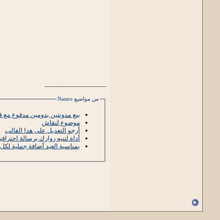
__________________
من مواضيع Nassro
بيع مدونتين بدومين مدفوع مع ق
موضوع لنقاش
أرجو التعديل على هدا القالب
أداة لتنيه زوارك برسالة احترافية
بمناسبة العيد أضافة جملية لكل