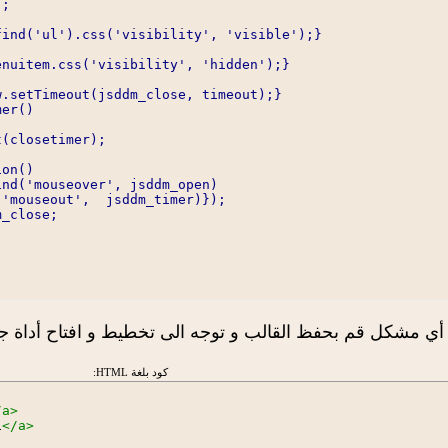
;

ind('ul').css('visibility', 'visible');}

nuitem.css('visibility', 'hidden');}

.setTimeout(jsddm_close, timeout);}

er()

(closetimer);

on()

nd('mouseover', jsddm_open)

'mouseout',  jsddm_timer)});

_close;

قم بحفظ القالب و توجه الى تخطيط و افتاح أداة جديدة من نوع HTML/JavaScript و نضع 
كود بلغة HTML:
/a>
1
</a>