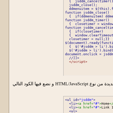
  {  jsddm_canceltimer()
  jsddm_close();

  ddmenuitem = $(this).f
function jsddm_close()

  {  if(ddmenuitem) ddme
function jsddm_timer()

  {  closetimer = window
function jsddm_canceltim
  {  if(closetimer)

  {  window.clearTimeout
  closetimer = null;}}

$(document).ready(functi
  {  $('#jsddm > li').bi
  $('#jsddm > li').bind(
document.onclick = jsddm
  //]]>
</script>
فيها الكود التالي
<ul id=
"jsddm"
>
<li>
<a href=
"#"
>
Home
<
<li>
<a href=
"#"
>
Link 
<ul>