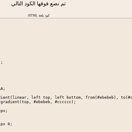
ثم نضع فوقها الكود التالي
كود بلغة HTML:
;

A;

ient(linear, left top, left bottom, from(#ebebeb), to(#c
gradient(top, #ebebeb, #cccccc);

px;



px 0;
