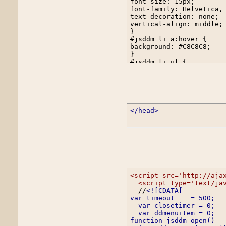
font-size: 15px;

font-family: Helvetica, 
text-decoration: none;

vertical-align: middle;

}

#jsddm li a:hover {

background: #C8C8C8;

}

#jsddm li ul {

margin: 0;

padding: 0;

position: absolute;

visibility: hidden;

border-top: 1px solid wh
}

</head>
#jsddm li ul li {

float: none;

display: inline;

}

#jsddm li ul li a {

width: auto;

background: #CAE8FA;

}

#jsddm li ul li a:hover 
<script src='http://aja
background: #A3CEE5;

<script type='text/ja
}
  //
<![CDATA[

var timeout    = 500;

  var closetimer = 0;

  var ddmenuitem = 0;

function jsddm_open()
