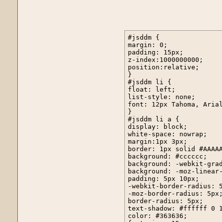
#jsddm {

margin: 0;

padding: 15px;

z-index:1000000000;

position:relative;

}

#jsddm li {

float: left;

list-style: none;

font: 12px Tahoma, Arial
}

#jsddm li a {

display: block;

white-space: nowrap;

margin:1px 3px;

border: 1px solid #AAAAA
background: #cccccc;

background: -webkit-grad
background: -moz-linear-
padding: 5px 10px;

-webkit-border-radius: 5
-moz-border-radius: 5px;
border-radius: 5px;

text-shadow: #ffffff 0 1
color: #363636;
