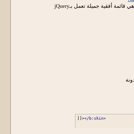
ائمة أفقية جميلة تعمل بـjQuery
ونة
]]>
</b:skin>