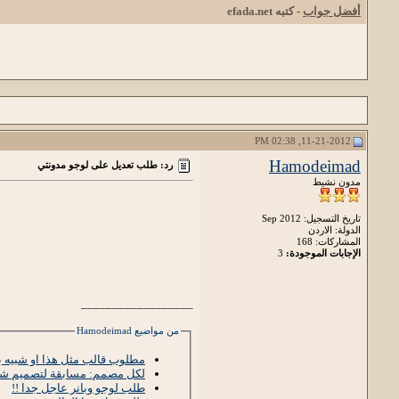
أفضل جواب
- كتبه
efada.net
11-21-2012, 02:38 PM
Hamodeimad
رد: طلب تعديل على لوجو مدونتي
مدون نشيط
تاريخ التسجيل: Sep 2012
الدولة: الاردن
المشاركات: 168
الإجابات الموجودة:
3
__________________
من مواضيع Hamodeimad
مطلوب قالب مثل هذا او شبيه 
لكل مصمم: مسابقة لتصميم شعا
طلب لوجو وبانر عاجل جدا !!