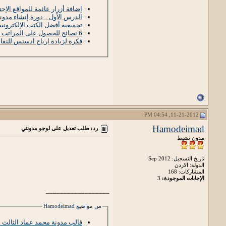
إضافة أزرار عائمة للمواقع الإج
الدرس الأول .. دورة إنشاء مدونة
تجميعية أفضل الكتب الإلكترونية
6 نصائح للحصول على المراتب الأولى في محرك البحث
فكرة لزيادة ارباح ادسنس للنق
11-21-2012, 04:54 PM
Hamodeimad
رد: طلب تعديل على لوجو مدونتي
مدون نشيط
تاريخ التسجيل: Sep 2012
الدولة: الاردن
المشاركات: 168
الإجابات الموجودة:
3
__________________
من مواضيع Hamodeimad
قالب مدونة محمد عماد الثالث مج