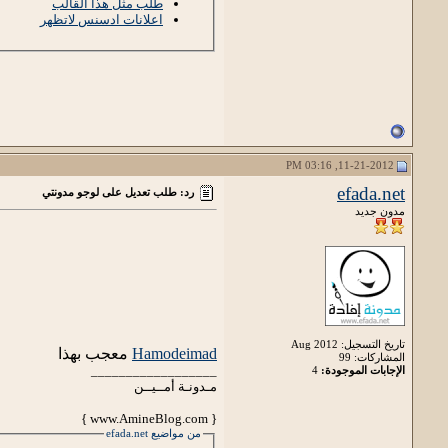
طلب مثل هذا القالب
اعلانات ادسنس لاتظهر
11-21-2012, 03:16 PM
efada.net
رد: طلب تعديل على لوجو مدونتي
مدون جديد
تاريخ التسجيل: Aug 2012
Hamodeimad
معجب بهذا
المشاركات: 99
__________________
الإجابات الموجودة:
4
مـدونـة أمــيــن
{ www.AmineBlog.com }
من مواضيع efada.net