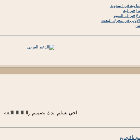
تماعية في المدونة
 إحترافية
 لإحتراف السيو
اش
اخي تسلم ايدك تصميم راااااااااااااائعة
اناً للجميع