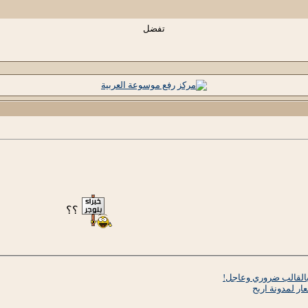
تفضل
؟؟
بالقالب ضروري وعاجل!
ر لمدونة اربح