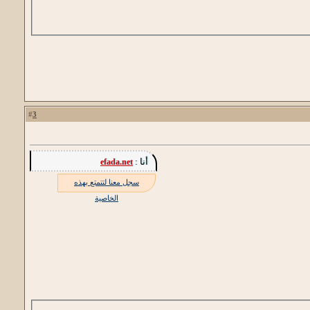
3
#
أنا :
efada.net
سجل معنا لتتمتع بهذه
الخاصية