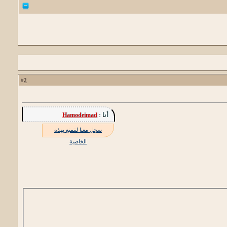
2
#
أنا :
Hamodeimad
سجل معنا لتتمتع بهذه
الخاصية