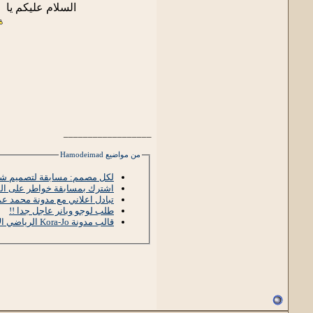
السلام عليكم يا
__________________
من مواضيع Hamodeimad
لكل مصمم: مسابقة لتصميم شعا
اشترك بمسابقة خواطر على ال
تبادل اعلاني مع مدونة محمد عم
طلب لوجو وبانر عاجل جدا !!
قالب مدونة Kora-Jo الرياضي الاحترافي مجانا للجميع