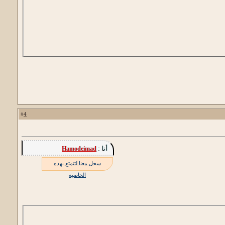
4
#
أنا :
Hamodeimad
سجل معنا لتتمتع بهذه
الخاصية