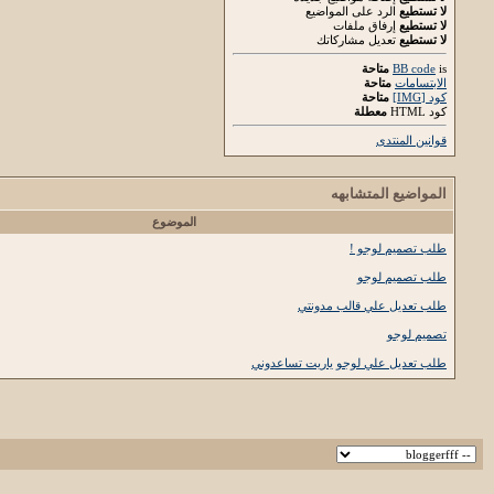
لا تستطيع
الرد على المواضيع
لا تستطيع
إرفاق ملفات
لا تستطيع
تعديل مشاركاتك
is
BB code
متاحة
الابتسامات
متاحة
كود [IMG]
متاحة
كود HTML
معطلة
قوانين المنتدى
المواضيع المتشابهه
الموضوع
طلب تصميم لوجو !
طلب تصميم لوجو
طلب تعديل علي قالب مدونتي
تصميم لوجو
طلب تعديل علي لوجو ياريت تساعدوني