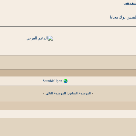
مدونتي
StumbleUpon
«
الموضوع السابق
|
الموضوع التالي
»