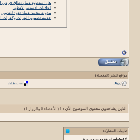
هل استطيع عمل نطاق فرعي ل
اعلانات ادسنس لاتظهر
مدونة محمد عماد تعود للتدوين
خدمة تصميم البنرات وكفرات الفيس بوك مجانا
مواقع النشر (المفضلة)
del.icio.us
Digg
الذين يشاهدون محتوى الموضوع الآن : 1
( الأعضاء 0 والزوار 1)
تعليمات المشاركة
لا تستطيع
إضافة مواضيع جديدة