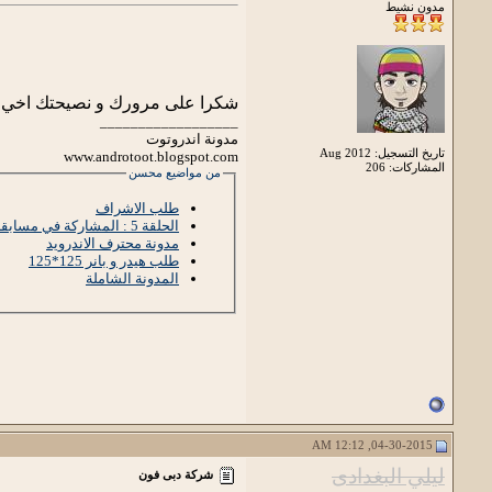
مدون نشيط
شكرا على مرورك و نصيحتك اخي و
__________________
مدونة اندروتوت
تاريخ التسجيل: Aug 2012
www.androtoot.blogspot.com
المشاركات: 206
من مواضيع محسن
طلب الاشراف
الحلقة 5 : المشاركة في مسابقة السوق المفتوح و الحصول على اجهزة ذكية
مدونة محترف الاندرويد
طلب هيدر و بانر 125*125
المدونة الشاملة
04-30-2015, 12:12 AM
ليلي البغدادى
شركة دبى فون