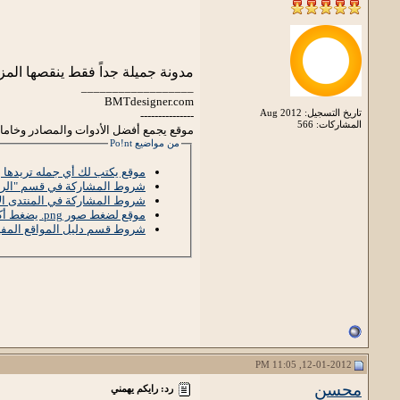
مدونة جميلة جداً فقط ينقصها المز
__________________
BMTdesigner.com
تاريخ التسجيل: Aug 2012
---------------
المشاركات: 566
موقع يجمع أفضل الأدوات والمصادر وخاما
من مواضيع Po!nt
موقع يكتب لك أي جمله تريدها 
شروط المشاركة في قسم "الرب
شروط المشاركة في المنتدى ال
موقع لضغط صور png. يضغط أكثر من 65% من الحجم الأصلي
شروط قسم دليل المواقع المفي
12-01-2012, 11:05 PM
محسن
رد: رايكم يهمني