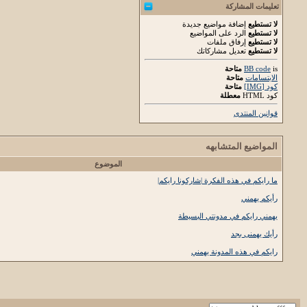
تعليمات المشاركة
لا تستطيع
إضافة مواضيع جديدة
لا تستطيع
الرد على المواضيع
لا تستطيع
إرفاق ملفات
لا تستطيع
تعديل مشاركاتك
is
BB code
متاحة
الابتسامات
متاحة
كود [IMG]
متاحة
كود HTML
معطلة
قوانين المنتدى
المواضيع المتشابهه
الموضوع
ما رايكم في هذه الفكرة |شاركونا رايكم|
رأيكم يهمني
يهمني رايكم في مدونتي البسيطة
رأيك يهمنى بجد
رايكم في هذه المدونة يهمني