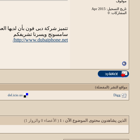
موقوف
تاريخ التسجيل: Apr 2015
المشاركات: 0
تتميز شركة دبى فون بأن لديها ال
سامسونج ويسرنا تشريفكم
http://www.dubaiphone.net/
مواقع النشر (المفضلة)
del.icio.us
Digg
الذين يشاهدون محتوى الموضوع الآن : 1
( الأعضاء 0 والزوار 1)