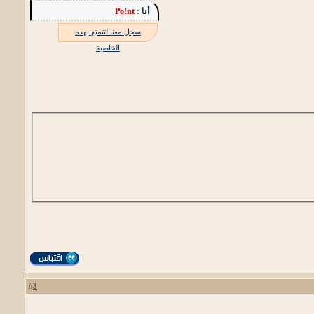
أنا :
Po!nt
سجل معنا لتتمتع بهذه
الخاصية
3
#