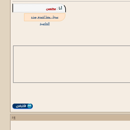
أنا :
محسن
سجل معنا لتتمتع بهذه
الخاصية
4
#