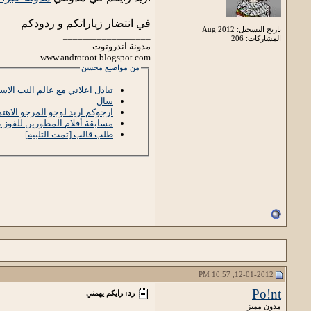
في انتضار زياراتكم و ردودكم
تاريخ التسجيل: Aug 2012
__________________
المشاركات: 206
مدونة اندروتوت
www.androtoot.blogspot.com
من مواضيع محسن
تبادل اعلاني مع عالم النت الاس
سال
ارجوكم اريد لوجو المرجو الاهتم
مسابقة أقلام المطورين للفوز ب
طلب قالب [تمت التلبية]
12-01-2012, 10:57 PM
Po!nt
رد: رايكم يهمني
مدون مميز