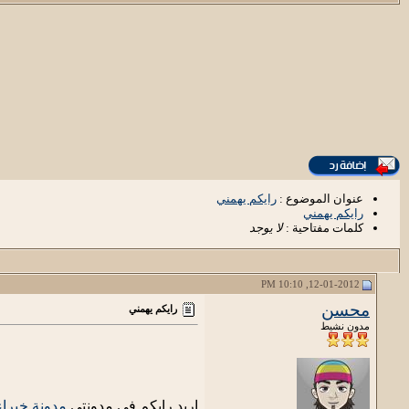
عنوان الموضوع :
رايكم يهمني
رايكم يهمني
كلمات مفتاحية :
لا يوجد
12-01-2012, 10:10 PM
محسن
رايكم يهمني
مدون نشيط
اريد رايكم في مدونتي
مدونة خبراء