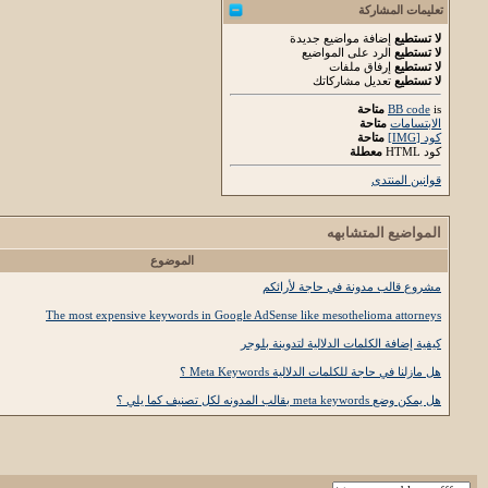
تعليمات المشاركة
لا تستطيع
إضافة مواضيع جديدة
لا تستطيع
الرد على المواضيع
لا تستطيع
إرفاق ملفات
لا تستطيع
تعديل مشاركاتك
is
BB code
متاحة
الابتسامات
متاحة
كود [IMG]
متاحة
كود HTML
معطلة
قوانين المنتدى
المواضيع المتشابهه
الموضوع
مشروع قالب مدونة في حاجة لأرائكم
The most expensive keywords in Google AdSense like mesothelioma attorneys
كيفية إضافة الكلمات الدلالية لتدوينة بلوجر
هل مازلنا في حاجة للكلمات الدلالية Meta Keywords ؟
هل يمكن وضع meta keywords بقالب المدونه لكل تصنيف كما يلي ؟