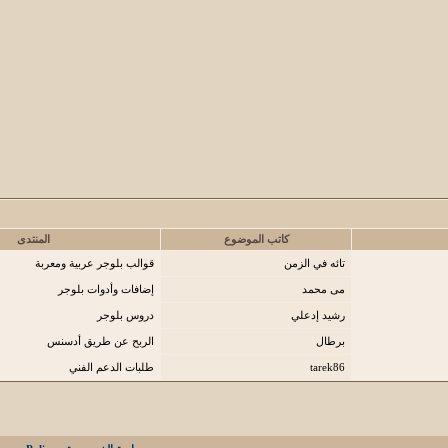
كاتب الموضوع
المنتدى
تائه في الزمن
قوالب بلوجر عربية ومعربة
مى محمد
إضافات وأدوات بلوجر
رشيد إدعلي
دروس بلوجر
برطال
الربح عن طريق أدسنس
tarek86
طلبات الدعم الفني