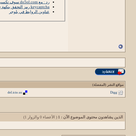
رد : مع do5ol.com سوف تكسب بيج رانك وزوار وأرشفة في محركات البحث
keycaptcha رمز التحقق بنكهة جديدة
عناوين الروابط في بلوجر
مواقع النشر (المفضلة)
del.icio.us
Digg
الذين يشاهدون محتوى الموضوع الآن : 1
( الأعضاء 0 والزوار 1)