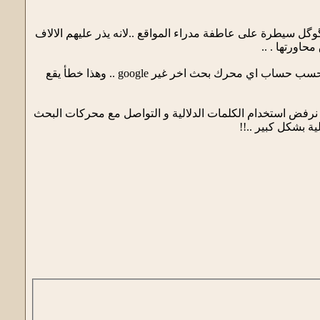
Meta Keywords في تحديثاته الاخيرة . وبما أن لگوگل سيطرة على عاطفة مدراء المواقع ..لانه يذر عليهم الالاف
اورتها . ..
لماذا أستغنى مدراء المواقع و المدونات عن استغلال الكلمات الدلالية Meta keywords ..!! هذا يعني اننا لا نحسب حساب اي محرك بحث اخر غير google .. وهذا خطأ يقع
الكلمات الدلالية Meta Keywords بشكل كبير ... اذن لماذا نرفض استخدام الكلمات الدلالية و التواصل مع محركات البحث
ة بشكل كبير ..!!