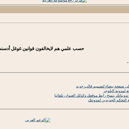
حسب علمي هم لايخالفون قوانين غوغل أدسنس
"
إلى صفحة بيضاء لتصميم قالب جديد
ع لمدونة البلوجر
ويناتك ينسخ رابط موقعك وكذلك العنوان تلقائيا
حة التحكم الجديدين لمدونتك