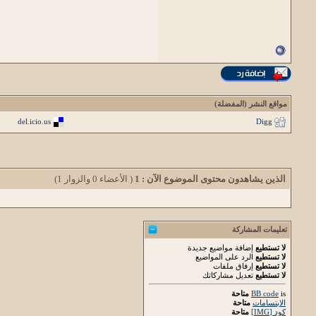
مواقع النشر (المفضلة)
del.icio.us
Digg
الذين يشاهدون محتوى الموضوع الآن : 1
( الأعضاء 0 والزوار 1)
تعليمات المشاركة
لا تستطيع
إضافة مواضيع جديدة
لا تستطيع
الرد على المواضيع
لا تستطيع
إرفاق ملفات
لا تستطيع
تعديل مشاركاتك
is
BB code
متاحة
الابتسامات
متاحة
كود [IMG]
متاحة