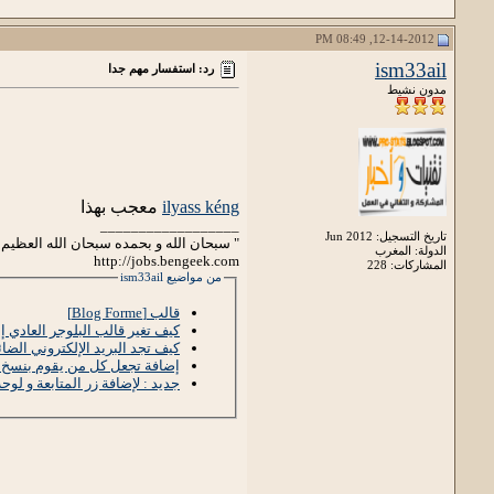
12-14-2012, 08:49 PM
ism33ail
رد: استفسار مهم جدا
مدون نشيط
ilyass kéng
معجب بهذا
__________________
تاريخ التسجيل: Jun 2012
" سبحان الله و بحمده سبحان الله العظيم 
الدولة: المغرب
http://jobs.bengeek.com
المشاركات: 228
من مواضيع ism33ail
قالب [Blog Forme]
كيف تغير قالب البلوجر العادي 
كيف تجد البريد الإلكتروني الضائ
إضافة تجعل كل من يقوم بنسخ تد
جديد : لإضافة زر المتابعة و لو