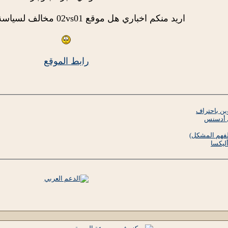
اريد منكم اخباري هل موقع 0
2vs01 مخالف لسياسة ادسنس ام لا
راب
ط الموقع
ين باحتراف
 أدسنس
فهم المشكل)
ليكسا