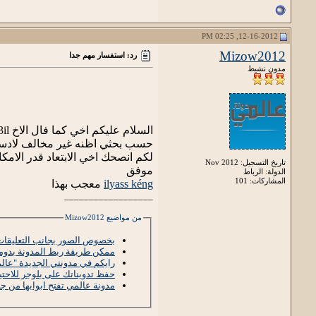
12-16-2012, 02:25 PM
Mizow2012
رد: استفسار مهم جدا
مدون نشيط
السلام عليكم اخي كما فال الاخ Isma3il
حسب بحثي اظنه غير مخالف لاد
لكم انصحك اخي الابتعاد قدر الامك
تاريخ التسجيل: Nov 2012
موفق
الدولة: الرباط
المشاركات: 101
ilyass kéng
معجب بهذا
__________________
من مواضيع Mizow2012
بخصوص الصور بجانب التعليقات/
ممكن طريقة ربط المدونة بدومين 
رايكم في مدونتي الجديدة "عالم
حفظ تدويناتك على بلوجر للاحتي
مدونة عالمي تفتح ابوابها من جديد س