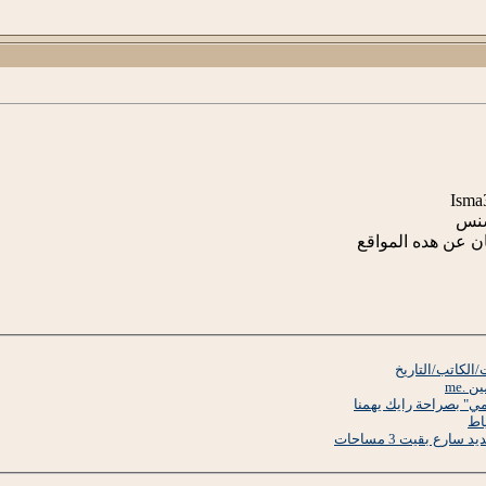
سنس
ان عن هده المواقع
الكاتب/التاريخ
.me
ي" بصراحة رايك يهمنا
اط
ارع بقيت 3 مساحات