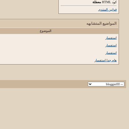
كود HTML
معطلة
قوانين المنتدى
المواضيع المتشابهه
الموضوع
استفسار
استفسار
استفسار
هام جدا استفسار