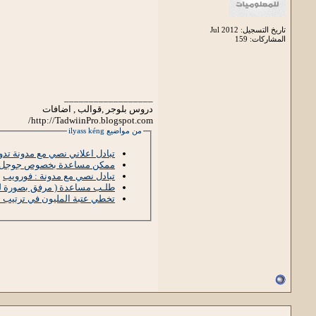
تاريخ التسجيل: Jul 2012
المشاركات: 159
__________________
دروس بلوجر ,قوالب , اضافات
http://TadwiinPro.blogspot.com/
من مواضيع ilyass kéng
تبادل اعلاني نصي مع مدونة تدو
ممكن مساعدة بخصوص جوجل
تبادل نصي مع مدونة : فورويب
طلـب مساعدة ( مرفق بصورة ل
تخطي عتبة المليون في ترتيب أ