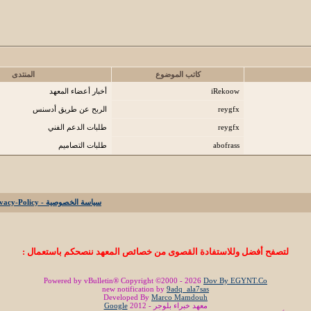
كاتب الموضوع
المنتدى
iRekoow
أخبار أعضاء المعهد
reygfx
الربح عن طريق أدسنس
reygfx
طلبات الدعم الفني
abofrass
طلبات التصاميم
سياسة الخصوصية - Privacy-Policy
لتصفح أفضل وللاستفادة القصوى من خصائص المعهد ننصحكم باستعمال :
Powered by vBulletin® Copyright ©2000 - 2026
Dov By EGYNT.Co
new notification by
9adq_ala7sas
Developed By
Marco Mamdouh
معهد خبراء بلوجر - 2012
Google