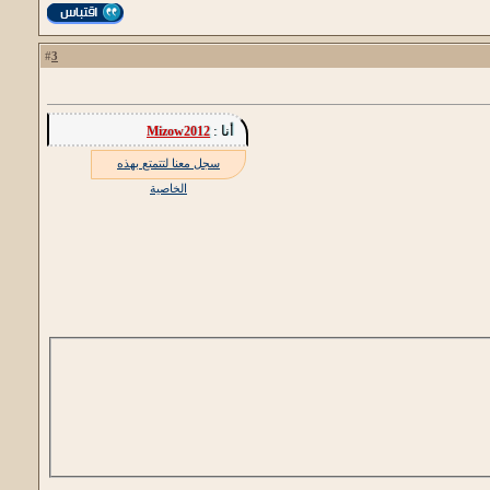
3
#
أنا :
Mizow2012
سجل معنا لتتمتع بهذه
الخاصية