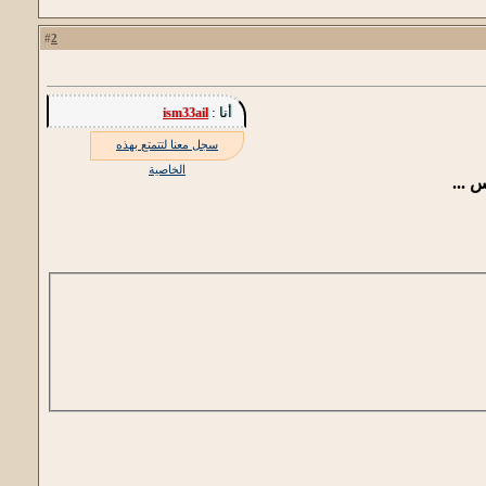
2
#
أنا :
ism33ail
سجل معنا لتتمتع بهذه
الخاصية
 ...