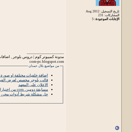
تاريخ التسجيل: Aug 2012
المشاركات: 231
الإجابات الموجودة:
5
__________________
مدونة كمبيوتر كوم | دروس بلوجر , اضافات
com-pc.blogspot.com
من مواضيع بلال حمدان
إضافة خلفيات مختلفة او صورة 
قالب بلوجر مخصص لعرض الفي
الاعلان على المعهد
مسابقة دومين .com من اختيارك
حل مشكلة شريط أدوات محرر ال