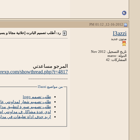
12-16-2012, 01:12 PM
l3azzi
رد: أطلب تصميم البانرت إعلانية مجانا و بس
مدون جديد
تاريخ التسجيل: Nov 2012
الدولة: maroc
المشاركات: 42
المرجو مساعدتي
erexp.com/showthread.php?t=4817
__________________
من مواضيع l3azzi
طلب تصمم logo
طلب تصميم شعار لمداونتي عاج
طلب تصميم صورة لتطبيق مداو
لدي عدة مشاكل ف مداونتي اطلب
اريد حدف اداة تعليقات في مداونتي /facebook و اداة اخرى و استبدله