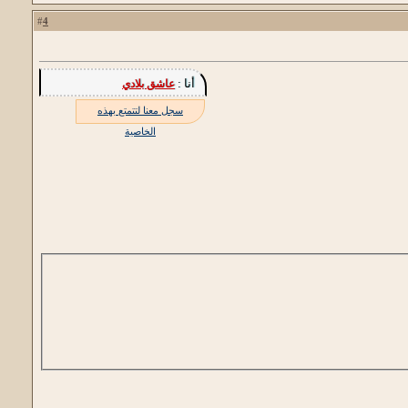
4
#
أنا :
عاشق بلادي
سجل معنا لتتمتع بهذه
الخاصية