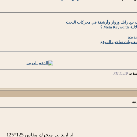
Meta ؟
معنويات صاحب الموقع
11:10 PM
رعة
انا اريد بنر متحرك مقاس 125*125