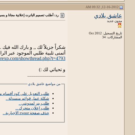
12-16-2012, 09:32 AM
عاشق بلادي
رد: أطلب تصميم البانرت إعلانية مجانا و بس
مدون جديد
تاريخ التسجيل: Oct 2012
المشاركات: 34
شكراً جزيلاً لك ,, و بارك الله فيك ..
أتمنى تلبية طلبي الموجود عبر الراب
erexp.com/showthread.php?t=4793
و تحياتي لك :)
__________________
من مواضيع عاشق بلادي
طلب التعديل على كود أقسام من
شكلة عمل قوائم منسدلة ..
طلب بنر لمدونتي ..
طلب إعلان متحرك ...
حذف صفحة zwaar الاجبارية ..