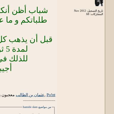
شباب أظن أنكم
تاريخ التسجيل: Nov 2012
المشاركات: 68
طلباتكم و ما ع
لمدة 5 ثواني و بروح و في 1الشهر بنشر قالب الاني ما بلاقي و لا رد
للذلك في 
أجيب
Po!nt
,
عثمان بن الطالب
معجبون به
__________________
من مواضيع hamide slam