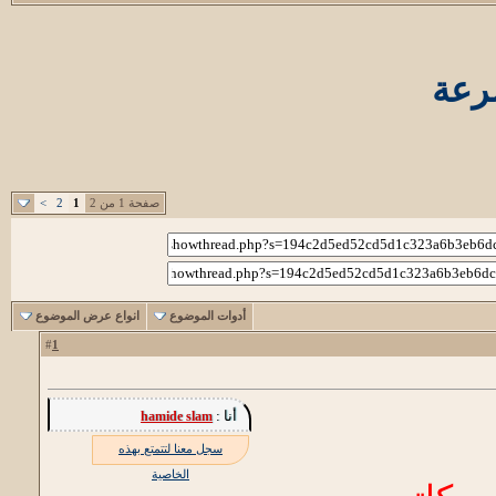
سرعة
صفحة 1 من 2
1
2
>
أدوات الموضوع
انواع عرض الموضوع
1
#
أنا :
hamide slam
سجل معنا لتتمتع بهذه
الخاصية