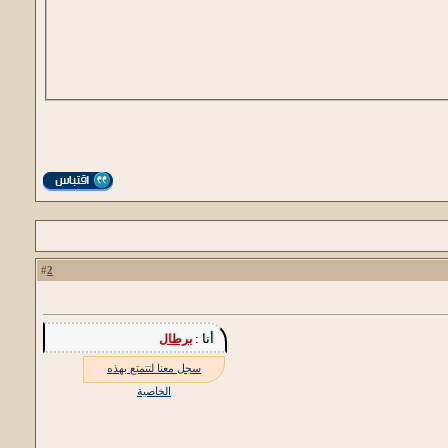
2
#
أنا :
برطال
سجل معنا لتتمتع بهذه
الخاصية