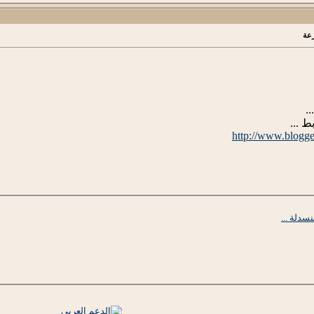
رعة
..
ط ...
http://www.blogg
سدلة ...