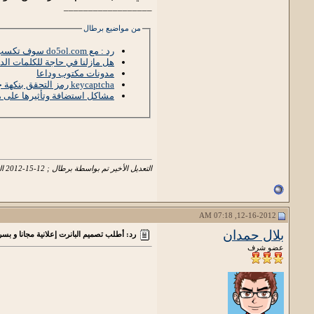
__________________
من مواضيع برطال
رد : مع do5ol.com سوف تكسب بيج رانك وزوار وأرشفة في محركات البحث
هل مازلنا في حاجة للكلمات الدلالية  Keywords
مدونات مكتوب وداعا
keycaptcha رمز التحقق بنكهة جديدة
مشاكل استضافة وتأثيرها على 
التعديل الأخير تم بواسطة برطال ; 12-15-2012 الساعة
12-16-2012, 07:18 AM
بلال حمدان
رد: أطلب تصميم البانرت إعلانية مجانا و بس
عضو شرف