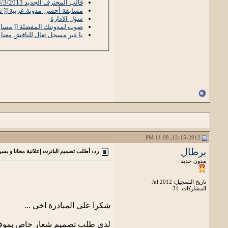
قالب المحترف الجديد 3/3/2013 للبيع
مسابقة أحسن مدونة عربية [[ شا
سؤل الادارة
صوت لمدونتك المفضلة [[ مسابق
يا غير مسجل تعال للناقش معن
12-15-2012, 11:08 PM
برطال
رد: أطلب تصميم البانرت إعلانية مجانا و بس
مدون جديد
تاريخ التسجيل: Jul 2012
المشاركات: 31
شكرا على المبادرة اخي ...
لدي طلب تصميم شعار خاص بموق