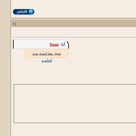
5
#
أنا :
l3azzi
سجل معنا لتتمتع بهذه
الخاصية