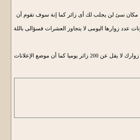
 فى مكان سئ لن يجلب لك أى زائر كما إنة سوف تقوم أن
ونات عدد زوارها اليومى لا يتجاوز العشرات فسؤالى باللة
لكى تضع طلب للتبادل الإعلانى يا إخوانى يجب أن تكون مدونتك بمحتوى هادف و غزير و عدد زوارك لا يقل عن 200 زائر يوميا كما أن موضع الإعلانات