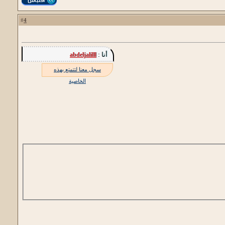
4
#
أنا :
abdeljalilll
سجل معنا لتتمتع بهذه
الخاصية