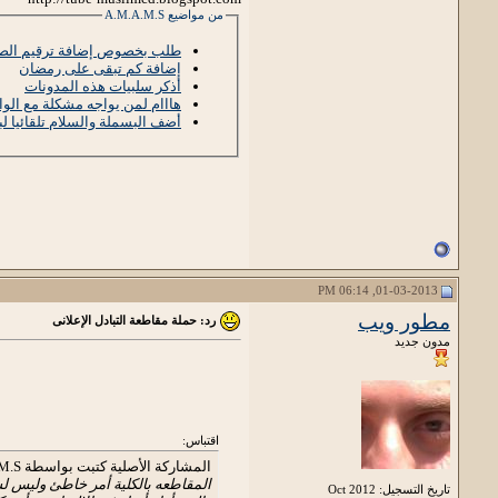
من مواضيع A.M.A.M.S
طلب بخصوص إضافة ترقيم ال
إضافة كم تبقى على رمضان
أذكر سلبيات هذه المدونات
هااام لمن يواجه مشكلة مع الوا
أضف البسملة والسلام تلقائيا ل
01-03-2013, 06:14 PM
مطور ويب
رد: حملة مقاطعة التبادل الإعلانى
مدون جديد
اقتباس:
المشاركة الأصلية كتبت بواسطة A.M.A.M.S
المقاطعه بالكلية أمر خاطئ وليس لس
تاريخ التسجيل: Oct 2012