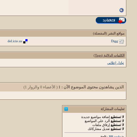
مواقع النشر (المفضلة)
del.icio.us
Digg
الكلمات الدلالية (Tags)
تبادل إعلاني
الذين يشاهدون محتوى الموضوع الآن : 1
( الأعضاء 0 والزوار 1)
تعليمات المشاركة
لا تستطيع
إضافة مواضيع جديدة
لا تستطيع
الرد على المواضيع
لا تستطيع
إرفاق ملفات
لا تستطيع
تعديل مشاركاتك
is
BB code
متاحة