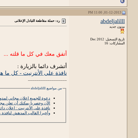
01-12-2013, 11:00 PM
abdeljalilll
رد: حملة مقاطعة التبادل الإعلانى
مدون جديد
تاريخ التسجيل: Dec 2012
المشاركات: 16
أتفق معك في كل ما قلته ...
أتشرف دائما بالزيارة :
نافذة على الأنترنيت - كل ما ه
__________________
من مواضيع abdeljalilll
دعوة للجميع اعلان مجاني لمدون
الآن وحصريا يمكنك أن تعلن مجان
نافذة على الأنترنيت : اعلان دائم مجان
وأخيرا القالب المدهش لنافذة عل