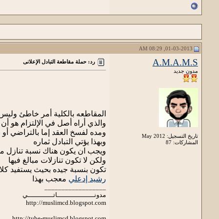
01-03-2013, 08:29 AM
A.M.A.M.S
رد: حملة مقاطعة التبادل الإعلانى
مدون جديد
المقاطعه بالكلية أمر خاطئ وليس 
والذي أراه أصل في الإلتزام هو أ
ومده لفسخ العقد إما بالتراضي أو 
تاريخ التسجيل: May 2012
وبهذا يؤتي التبادل ثماره
المشاركات: 87
ويجب ان يكون هناك نسبة تنازل من
ولكن لا تكون تنازلات مبالغ فيها
تكون بنسبة جيده بحيث يستفيد كلا 
رشيد إدعلي
معجب بهذا
__________________
مدونـــــــــــــــــــاتـــــــــــــي
http://muslimcd.blogspot.com
http://tube-muslimcd.blogspot.com