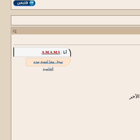
2
#
أنا :
A.M.A.M.S
سجل معنا لتتمتع بهذه
الخاصية
لآخر