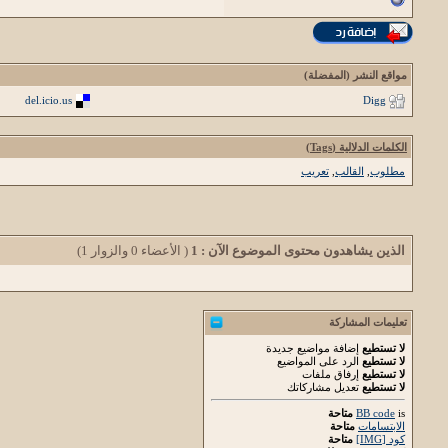
مواقع النشر (المفضلة)
del.icio.us
Digg
الكلمات الدلالية (Tags)
مطلوب
,
القالب
,
تعريب
الذين يشاهدون محتوى الموضوع الآن : 1
( الأعضاء 0 والزوار 1)
تعليمات المشاركة
لا تستطيع
إضافة مواضيع جديدة
لا تستطيع
الرد على المواضيع
لا تستطيع
إرفاق ملفات
لا تستطيع
تعديل مشاركاتك
is
BB code
متاحة
الابتسامات
متاحة
كود [IMG]
متاحة