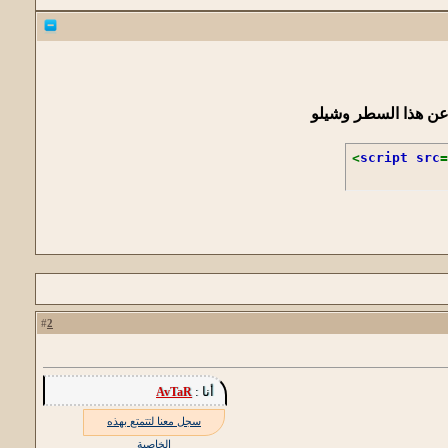
 عن هذا السطر وشيلو
<
script src
=
2
#
أنا :
AvTaR
سجل معنا لتتمتع بهذه
الخاصية