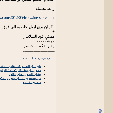
رابط تحميلة
.com/2012/05/free...ine-store.html
وكمان بدي ازيل خاصية الي فوق 
+
ممكن كود السلايدر
ومشكوووور
وشو بدكم انا حاضر
__________________
من مواضيع noor zahran
تابع القرائه تطبقت على الصفح
ممكن طريقة نقل لاقائمة الجانب
بشان التعديل على قالب
هل يستطيع احد ان يقوم ب تكوي
مطلوب قالب