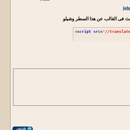
ابحث فى القالب عن هذا السطر وشيلو
<
script src
=
'//translat