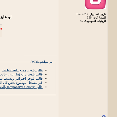
تاريخ التسجيل: Dec 2012
لو عايز
المشاركات: 330
الإجابات الموجودة:
45
ementInit'
/>
__________________
من مواضيع AvTaR
قالب بلوجر معرب Techboard
قالب بلوجر رائع (Insomia) بالحقوق
قالب بلوجر احترافي وبسيط -م
غير مسجل موضوع يخص كل النا
قالب Responsive Gallery بالحقوق