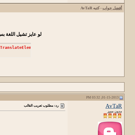
أفضل جواب
- كتبه
AvTaR
لو عايز تشيل اللغة ب
TranslateElementInit'
/>
01-15-2013, 03:32 PM
AvTaR
رد: مطلوب تعريب القالب
مدون مميز