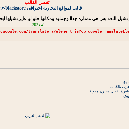
اتفضل القالب
قالب لمواقع التجارية احترافى johny-blackstore
 تشيل اللغة بس هى ممتازة جداا وجملية ومكانها حلو لو عايز تشيلها 
كود PHP:
e.google.com/translate_a/element.js?cb=googleTranslateEl
عرب بالكامل
س ( افضل محتوى مدونة )