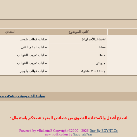
كاتب الموضوع
المنتدى
@شاعرالأحزان@
طلبات قوالب بلوجر
blue
طلبات الدعم الفني
Dark
طلبات تعريب القوالب
مدونتي
طلبات تعريب القوالب
Aghla.Min.Omry
طلبات قوالب بلوجر
سياسة الخصوصية - Privacy-Policy
لتصفح أفضل وللاستفادة القصوى من خصائص المعهد ننصحكم باستعمال :
Powered by vBulletin® Copyright ©2000 - 2026
Dov By EGYNT.Co
new notification by
9adq_ala7sas