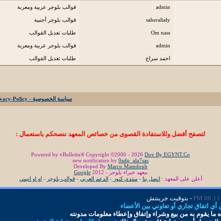
admin
قوالب بلوجر عربية ومعربة
saheralialy
قوالب بلوجر أجنبية
Om nass
طلبات تعديل القوالب
admin
قوالب بلوجر عربية ومعربة
احمد سراج
طلبات تعديل القوالب
سياسة الخصوصية - Privacy-Policy
لتصفح أفضل وللاستفادة القصوى من خصائص المعهد ننصحكم باستعمال :
Powered by vBulletin® Copyright ©2000 - 2026
Dov By EGYNT.Co
new notification by
9adq_ala7sas
Developed By
Marco Mamdouh
معهد خبراء بلوجر - 2012
Google
أعلن على المعهد :
اتصل بنا
-
منتدي كنوز
-
الدعم العربي
-
قوالب بلوجر
-
او او انيمي
08:11 PM
- بتوقيت جرينتش
ي اتفاق تجاري أو تعاوني بين الأعضاء
 ما
يقوم به من بيع وشراء وإتفاق و
إ
عطاء معلومات
مدونته