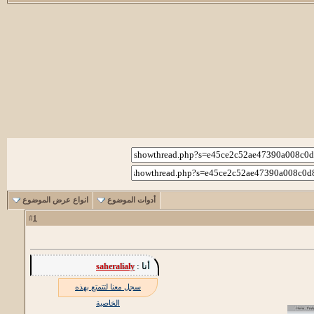
أدوات الموضوع
انواع عرض الموضوع
1
#
أنا :
saheralialy
سجل معنا لتتمتع بهذه
الخاصية