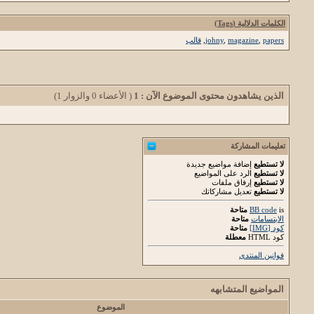
الكلمات الدلالية (Tags)
papers
,
magazine
,
johny
,
قالب
الذين يشاهدون محتوى الموضوع الآن : 1
( الأعضاء 0 والزوار 1)
تعليمات المشاركة
لا تستطيع
إضافة مواضيع جديدة
لا تستطيع
الرد على المواضيع
لا تستطيع
إرفاق ملفات
لا تستطيع
تعديل مشاركاتك
is
BB code
متاحة
الابتسامات
متاحة
كود [IMG]
متاحة
كود HTML
معطلة
قوانين المنتدى
المواضيع المتشابهه
الموضوع