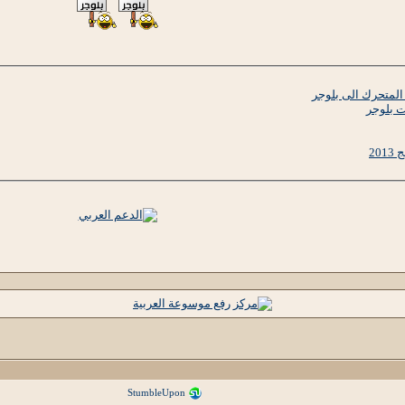
ت بلوجر
20
StumbleUpon