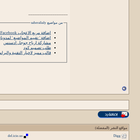
__________________
من مواضيع saheralialy
اضافة مربع الاعجاب Facebook المتحرك الى بلوجر
اضافة ' تقييم المواضيع ' لمدونا
مشاركة ارباح جوجل ادسنس
طلب تصميم كود
قالب مميز لاخبار التقنية والبرامج 13
مواقع النشر (المفضلة)
del.icio.us
Digg