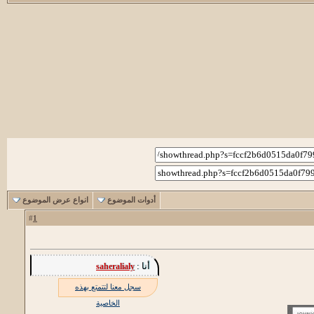
أدوات الموضوع
انواع عرض الموضوع
1
#
أنا :
saheralialy
سجل معنا لتتمتع بهذه
الخاصية