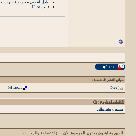
تبادل اعلاني مع مدونة ديرب نج
قالب Hubs
مواقع النشر (المفضلة)
del.icio.us
Digg
الكلمات الدلالية (Tags)
wusss
,
johny
,
قالب
الذين يشاهدون محتوى الموضوع الآن : 1
( الأعضاء 0 والزوار 1)