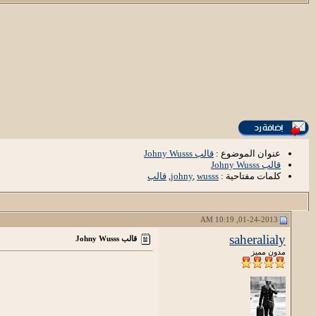
عنوان الموضوع :
قالب Johny Wusss
قالب Johny Wusss
كلمات مفتاحية :
wusss
,
johny
,
قالب
01-24-2013, 10:19 AM
saheralialy
قالب Johny Wusss
مدون مميز