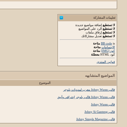
تعليمات المشاركة
لا تستطيع
إضافة مواضيع جديدة
لا تستطيع
الرد على المواضيع
لا تستطيع
إرفاق ملفات
لا تستطيع
تعديل مشاركاتك
is
BB code
متاحة
الابتسامات
متاحة
كود [IMG]
متاحة
كود HTML
معطلة
قوانين المنتدى
المواضيع المتشابهه
الموضوع
قالب Johny Wusss معرب لمدونات بلوجر
قالب Johny Wusss قالب بلوجر إحترافي وأنيق
قالب Johny Wusss
قالب Johny Si Ganteng
قالب Johny Simple Magazine